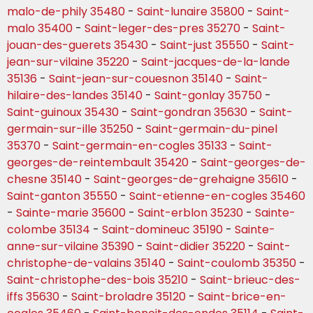
malo-de-phily 35480
-
Saint-lunaire 35800
-
Saint-
malo 35400
-
Saint-leger-des-pres 35270
-
Saint-
jouan-des-guerets 35430
-
Saint-just 35550
-
Saint-
jean-sur-vilaine 35220
-
Saint-jacques-de-la-lande
35136
-
Saint-jean-sur-couesnon 35140
-
Saint-
hilaire-des-landes 35140
-
Saint-gonlay 35750
-
Saint-guinoux 35430
-
Saint-gondran 35630
-
Saint-
germain-sur-ille 35250
-
Saint-germain-du-pinel
35370
-
Saint-germain-en-cogles 35133
-
Saint-
georges-de-reintembault 35420
-
Saint-georges-de-
chesne 35140
-
Saint-georges-de-grehaigne 35610
-
Saint-ganton 35550
-
Saint-etienne-en-cogles 35460
-
Sainte-marie 35600
-
Saint-erblon 35230
-
Sainte-
colombe 35134
-
Saint-domineuc 35190
-
Sainte-
anne-sur-vilaine 35390
-
Saint-didier 35220
-
Saint-
christophe-de-valains 35140
-
Saint-coulomb 35350
-
Saint-christophe-des-bois 35210
-
Saint-brieuc-des-
iffs 35630
-
Saint-broladre 35120
-
Saint-brice-en-