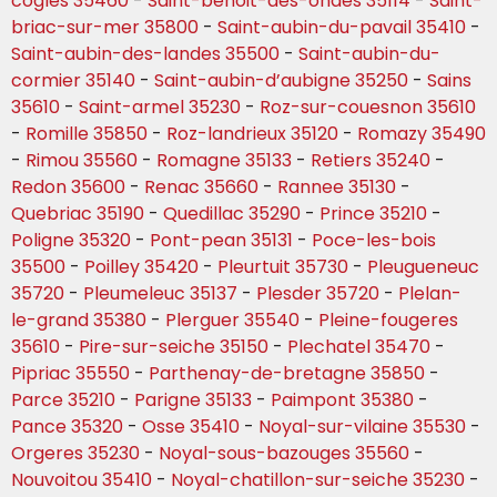
cogles 35460
-
Saint-benoit-des-ondes 35114
-
Saint-
briac-sur-mer 35800
-
Saint-aubin-du-pavail 35410
-
Saint-aubin-des-landes 35500
-
Saint-aubin-du-
cormier 35140
-
Saint-aubin-d’aubigne 35250
-
Sains
35610
-
Saint-armel 35230
-
Roz-sur-couesnon 35610
-
Romille 35850
-
Roz-landrieux 35120
-
Romazy 35490
-
Rimou 35560
-
Romagne 35133
-
Retiers 35240
-
Redon 35600
-
Renac 35660
-
Rannee 35130
-
Quebriac 35190
-
Quedillac 35290
-
Prince 35210
-
Poligne 35320
-
Pont-pean 35131
-
Poce-les-bois
35500
-
Poilley 35420
-
Pleurtuit 35730
-
Pleugueneuc
35720
-
Pleumeleuc 35137
-
Plesder 35720
-
Plelan-
le-grand 35380
-
Plerguer 35540
-
Pleine-fougeres
35610
-
Pire-sur-seiche 35150
-
Plechatel 35470
-
Pipriac 35550
-
Parthenay-de-bretagne 35850
-
Parce 35210
-
Parigne 35133
-
Paimpont 35380
-
Pance 35320
-
Osse 35410
-
Noyal-sur-vilaine 35530
-
Orgeres 35230
-
Noyal-sous-bazouges 35560
-
Nouvoitou 35410
-
Noyal-chatillon-sur-seiche 35230
-