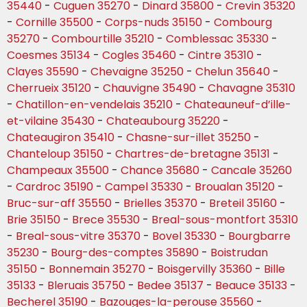
35440
-
Cuguen 35270
-
Dinard 35800
-
Crevin 35320
-
Cornille 35500
-
Corps-nuds 35150
-
Combourg
35270
-
Combourtille 35210
-
Comblessac 35330
-
Coesmes 35134
-
Cogles 35460
-
Cintre 35310
-
Clayes 35590
-
Chevaigne 35250
-
Chelun 35640
-
Cherrueix 35120
-
Chauvigne 35490
-
Chavagne 35310
-
Chatillon-en-vendelais 35210
-
Chateauneuf-d’ille-
et-vilaine 35430
-
Chateaubourg 35220
-
Chateaugiron 35410
-
Chasne-sur-illet 35250
-
Chanteloup 35150
-
Chartres-de-bretagne 35131
-
Champeaux 35500
-
Chance 35680
-
Cancale 35260
-
Cardroc 35190
-
Campel 35330
-
Broualan 35120
-
Bruc-sur-aff 35550
-
Brielles 35370
-
Breteil 35160
-
Brie 35150
-
Brece 35530
-
Breal-sous-montfort 35310
-
Breal-sous-vitre 35370
-
Bovel 35330
-
Bourgbarre
35230
-
Bourg-des-comptes 35890
-
Boistrudan
35150
-
Bonnemain 35270
-
Boisgervilly 35360
-
Bille
35133
-
Bleruais 35750
-
Bedee 35137
-
Beauce 35133
-
Becherel 35190
-
Bazouges-la-perouse 35560
-