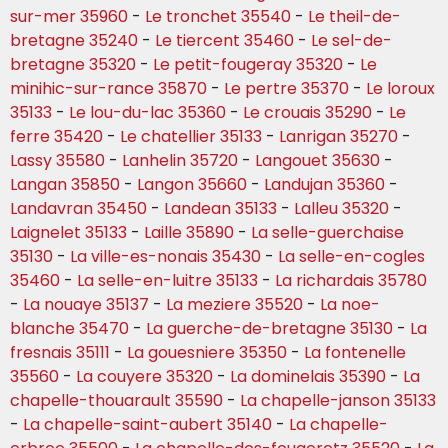
sur-mer 35960
-
Le tronchet 35540
-
Le theil-de-
bretagne 35240
-
Le tiercent 35460
-
Le sel-de-
bretagne 35320
-
Le petit-fougeray 35320
-
Le
minihic-sur-rance 35870
-
Le pertre 35370
-
Le loroux
35133
-
Le lou-du-lac 35360
-
Le crouais 35290
-
Le
ferre 35420
-
Le chatellier 35133
-
Lanrigan 35270
-
Lassy 35580
-
Lanhelin 35720
-
Langouet 35630
-
Langan 35850
-
Langon 35660
-
Landujan 35360
-
Landavran 35450
-
Landean 35133
-
Lalleu 35320
-
Laignelet 35133
-
Laille 35890
-
La selle-guerchaise
35130
-
La ville-es-nonais 35430
-
La selle-en-cogles
35460
-
La selle-en-luitre 35133
-
La richardais 35780
-
La nouaye 35137
-
La meziere 35520
-
La noe-
blanche 35470
-
La guerche-de-bretagne 35130
-
La
fresnais 35111
-
La gouesniere 35350
-
La fontenelle
35560
-
La couyere 35320
-
La dominelais 35390
-
La
chapelle-thouarault 35590
-
La chapelle-janson 35133
-
La chapelle-saint-aubert 35140
-
La chapelle-