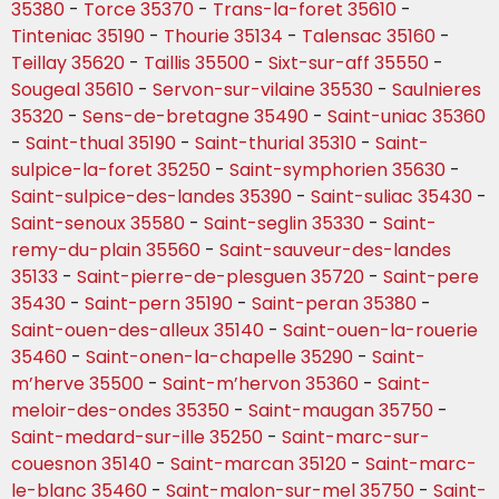
35380
-
Torce 35370
-
Trans-la-foret 35610
-
Tinteniac 35190
-
Thourie 35134
-
Talensac 35160
-
Teillay 35620
-
Taillis 35500
-
Sixt-sur-aff 35550
-
Sougeal 35610
-
Servon-sur-vilaine 35530
-
Saulnieres
35320
-
Sens-de-bretagne 35490
-
Saint-uniac 35360
-
Saint-thual 35190
-
Saint-thurial 35310
-
Saint-
sulpice-la-foret 35250
-
Saint-symphorien 35630
-
Saint-sulpice-des-landes 35390
-
Saint-suliac 35430
-
Saint-senoux 35580
-
Saint-seglin 35330
-
Saint-
remy-du-plain 35560
-
Saint-sauveur-des-landes
35133
-
Saint-pierre-de-plesguen 35720
-
Saint-pere
35430
-
Saint-pern 35190
-
Saint-peran 35380
-
Saint-ouen-des-alleux 35140
-
Saint-ouen-la-rouerie
35460
-
Saint-onen-la-chapelle 35290
-
Saint-
m’herve 35500
-
Saint-m’hervon 35360
-
Saint-
meloir-des-ondes 35350
-
Saint-maugan 35750
-
Saint-medard-sur-ille 35250
-
Saint-marc-sur-
couesnon 35140
-
Saint-marcan 35120
-
Saint-marc-
le-blanc 35460
-
Saint-malon-sur-mel 35750
-
Saint-