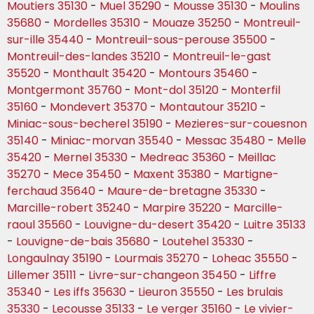
Moutiers 35130
-
Muel 35290
-
Mousse 35130
-
Moulins
35680
-
Mordelles 35310
-
Mouaze 35250
-
Montreuil-
sur-ille 35440
-
Montreuil-sous-perouse 35500
-
Montreuil-des-landes 35210
-
Montreuil-le-gast
35520
-
Monthault 35420
-
Montours 35460
-
Montgermont 35760
-
Mont-dol 35120
-
Monterfil
35160
-
Mondevert 35370
-
Montautour 35210
-
Miniac-sous-becherel 35190
-
Mezieres-sur-couesnon
35140
-
Miniac-morvan 35540
-
Messac 35480
-
Melle
35420
-
Mernel 35330
-
Medreac 35360
-
Meillac
35270
-
Mece 35450
-
Maxent 35380
-
Martigne-
ferchaud 35640
-
Maure-de-bretagne 35330
-
Marcille-robert 35240
-
Marpire 35220
-
Marcille-
raoul 35560
-
Louvigne-du-desert 35420
-
Luitre 35133
-
Louvigne-de-bais 35680
-
Loutehel 35330
-
Longaulnay 35190
-
Lourmais 35270
-
Loheac 35550
-
Lillemer 35111
-
Livre-sur-changeon 35450
-
Liffre
35340
-
Les iffs 35630
-
Lieuron 35550
-
Les brulais
35330
-
Lecousse 35133
-
Le verger 35160
-
Le vivier-