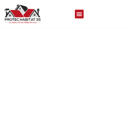
COUVREUR À THORIGNE-
FOUILLARD 35235
Protec Habitat 35 met son savoir-faire à votre
disposition pour réaliser vos travaux de toiture
durables, de qualités et esthétique, assurant
une couverture aussi performante que
séduisante.