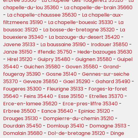
erbree 35500
-
La chapelle-des-fougeretz 35520
-
La
chapelle-du-lou 35360
-
La chapelle-de-brain 35660
-
La chapelle-chaussee 35630
-
La chapelle-aux-
filtzmeens 35190
-
La chapelle-bouexic 35330
-
La
boussac 35120
-
La bosse-de-bretagne 35320
-
La
bouexiere 35340
-
La bazouge-du-desert 35420
-
Javene 35133
-
La baussaine 35190
-
Irodouer 35850
-
Janze 35150
-
Iffendic 35750
-
Hede-bazouges 35630
-
Hirel 35120
-
Guipry 35480
-
Guignen 35580
-
Guipel
35440
-
Guichen 35580
-
Goven 35580
-
Grand-
fougeray 35390
-
Gosne 35140
-
Gennes-sur-seiche
35370
-
Geveze 35850
-
Gael 35290
-
Gahard 35490
-
Fougeres 35300
-
Fleurigne 35133
-
Forges-la-foret
35640
-
Feins 35440
-
Esse 35150
-
Etrelles 35370
-
Erce-en-lamee 35620
-
Erce-pres-liffre 35340
-
Erbree 35500
-
Eance 35640
-
Epiniac 35120
-
Drouges 35130
-
Dompierre-du-chemin 35210
-
Dourdain 35450
-
Domloup 35410
-
Domagne 35113
-
Domalain 35680
-
Dol-de-bretagne 35120
-
Dinge