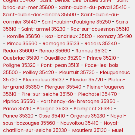
cogles 35460
-
Saint-benoit-des-ondes 35114
-
Saint-
briac-sur-mer 35800
-
Saint-aubin-du-pavail 35410
-
Saint-aubin-des-landes 35500
-
Saint-aubin-du-
cormier 35140
-
Saint-aubin-d’aubigne 35250
-
Sains
35610
-
Saint-armel 35230
-
Roz-sur-couesnon 35610
-
Romille 35850
-
Roz-landrieux 35120
-
Romazy 35490
-
Rimou 35560
-
Romagne 35133
-
Retiers 35240
-
Redon 35600
-
Renac 35660
-
Rannee 35130
-
Quebriac 35190
-
Quedillac 35290
-
Prince 35210
-
Poligne 35320
-
Pont-pean 35131
-
Poce-les-bois
35500
-
Poilley 35420
-
Pleurtuit 35730
-
Pleugueneuc
35720
-
Pleumeleuc 35137
-
Plesder 35720
-
Plelan-
le-grand 35380
-
Plerguer 35540
-
Pleine-fougeres
35610
-
Pire-sur-seiche 35150
-
Plechatel 35470
-
Pipriac 35550
-
Parthenay-de-bretagne 35850
-
Parce 35210
-
Parigne 35133
-
Paimpont 35380
-
Pance 35320
-
Osse 35410
-
Orgeres 35230
-
Noyal-
sous-bazouges 35560
-
Nouvoitou 35410
-
Noyal-
chatillon-sur-seiche 35230
-
Moutiers 35130
-
Muel