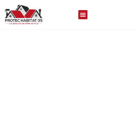
COUVREUR À NOYAL-SUR-
VILAINE 35530
Protec Habitat 35 met son savoir-faire à votre
disposition pour réaliser vos travaux de toiture
durables, de qualités et esthétique, assurant
une couverture aussi performante que
séduisante.