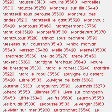
35290
-
Mousse 35130
-
Moulins 35680
-
Mordelles
35310
-
Mouaze 35250
-
Montreuil-sur-ille 35440
-
Montreuil-sous-perouse 35500
-
Montreuil-des-
landes 35210
-
Montreuil-le-gast 35520
-
Monthault
35420
-
Montours 35460
-
Montgermont 35760
-
Mont-dol 35120
-
Monterfil 35160
-
Mondevert 35370
-
Montautour 35210
-
Miniac-sous-becherel 35190
-
Mezieres-sur-couesnon 35140
-
Miniac-morvan
35540
-
Messac 35480
-
Melle 35420
-
Mernel 35330
-
Medreac 35360
-
Meillac 35270
-
Mece 35450
-
Maxent 35380
-
Martigne-ferchaud 35640
-
Maure-
de-bretagne 35330
-
Marcille-robert 35240
-
Marpire
35220
-
Marcille-raoul 35560
-
Louvigne-du-desert
35420
-
Luitre 35133
-
Louvigne-de-bais 35680
-
Loutehel 35330
-
Longaulnay 35190
-
Lourmais 35270
-
Loheac 35550
-
Lillemer 35111
-
Livre-sur-changeon
35450
-
Liffre 35340
-
Les iffs 35630
-
Lieuron 35550
-
Les brulais 35330
-
Lecousse 35133
-
Le verger 35160
-
Le vivier-sur-mer 35960
-
Le tronchet 35540
-
Le