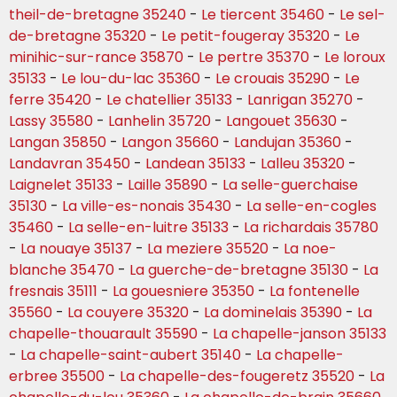
theil-de-bretagne 35240
-
Le tiercent 35460
-
Le sel-
de-bretagne 35320
-
Le petit-fougeray 35320
-
Le
minihic-sur-rance 35870
-
Le pertre 35370
-
Le loroux
35133
-
Le lou-du-lac 35360
-
Le crouais 35290
-
Le
ferre 35420
-
Le chatellier 35133
-
Lanrigan 35270
-
Lassy 35580
-
Lanhelin 35720
-
Langouet 35630
-
Langan 35850
-
Langon 35660
-
Landujan 35360
-
Landavran 35450
-
Landean 35133
-
Lalleu 35320
-
Laignelet 35133
-
Laille 35890
-
La selle-guerchaise
35130
-
La ville-es-nonais 35430
-
La selle-en-cogles
35460
-
La selle-en-luitre 35133
-
La richardais 35780
-
La nouaye 35137
-
La meziere 35520
-
La noe-
blanche 35470
-
La guerche-de-bretagne 35130
-
La
fresnais 35111
-
La gouesniere 35350
-
La fontenelle
35560
-
La couyere 35320
-
La dominelais 35390
-
La
chapelle-thouarault 35590
-
La chapelle-janson 35133
-
La chapelle-saint-aubert 35140
-
La chapelle-
erbree 35500
-
La chapelle-des-fougeretz 35520
-
La