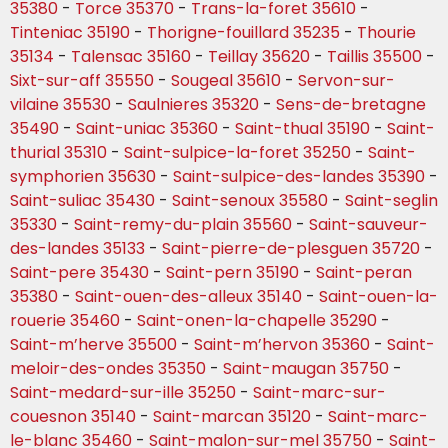
35380
-
Torce 35370
-
Trans-la-foret 35610
-
Tinteniac 35190
-
Thorigne-fouillard 35235
-
Thourie
35134
-
Talensac 35160
-
Teillay 35620
-
Taillis 35500
-
Sixt-sur-aff 35550
-
Sougeal 35610
-
Servon-sur-
vilaine 35530
-
Saulnieres 35320
-
Sens-de-bretagne
35490
-
Saint-uniac 35360
-
Saint-thual 35190
-
Saint-
thurial 35310
-
Saint-sulpice-la-foret 35250
-
Saint-
symphorien 35630
-
Saint-sulpice-des-landes 35390
-
Saint-suliac 35430
-
Saint-senoux 35580
-
Saint-seglin
35330
-
Saint-remy-du-plain 35560
-
Saint-sauveur-
des-landes 35133
-
Saint-pierre-de-plesguen 35720
-
Saint-pere 35430
-
Saint-pern 35190
-
Saint-peran
35380
-
Saint-ouen-des-alleux 35140
-
Saint-ouen-la-
rouerie 35460
-
Saint-onen-la-chapelle 35290
-
Saint-m’herve 35500
-
Saint-m’hervon 35360
-
Saint-
meloir-des-ondes 35350
-
Saint-maugan 35750
-
Saint-medard-sur-ille 35250
-
Saint-marc-sur-
couesnon 35140
-
Saint-marcan 35120
-
Saint-marc-
le-blanc 35460
-
Saint-malon-sur-mel 35750
-
Saint-