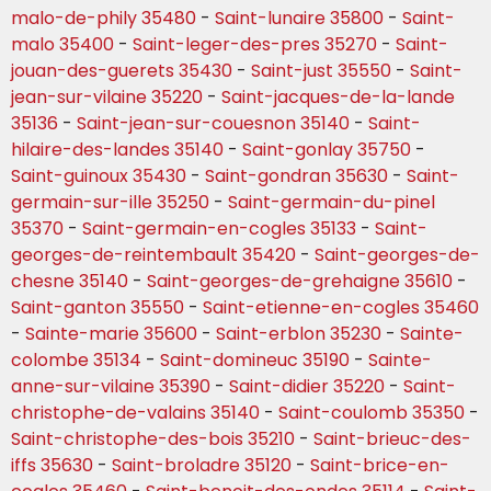
malo-de-phily 35480
-
Saint-lunaire 35800
-
Saint-
malo 35400
-
Saint-leger-des-pres 35270
-
Saint-
jouan-des-guerets 35430
-
Saint-just 35550
-
Saint-
jean-sur-vilaine 35220
-
Saint-jacques-de-la-lande
35136
-
Saint-jean-sur-couesnon 35140
-
Saint-
hilaire-des-landes 35140
-
Saint-gonlay 35750
-
Saint-guinoux 35430
-
Saint-gondran 35630
-
Saint-
germain-sur-ille 35250
-
Saint-germain-du-pinel
35370
-
Saint-germain-en-cogles 35133
-
Saint-
georges-de-reintembault 35420
-
Saint-georges-de-
chesne 35140
-
Saint-georges-de-grehaigne 35610
-
Saint-ganton 35550
-
Saint-etienne-en-cogles 35460
-
Sainte-marie 35600
-
Saint-erblon 35230
-
Sainte-
colombe 35134
-
Saint-domineuc 35190
-
Sainte-
anne-sur-vilaine 35390
-
Saint-didier 35220
-
Saint-
christophe-de-valains 35140
-
Saint-coulomb 35350
-
Saint-christophe-des-bois 35210
-
Saint-brieuc-des-
iffs 35630
-
Saint-broladre 35120
-
Saint-brice-en-