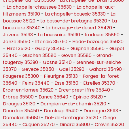
chapelle-du-lou 35360
-
La chapelle-de-brain 35660
-
La chapelle-chaussee 35630
-
La chapelle-aux-
filtzmeens 35190
-
La chapelle-bouexic 35330
-
La
boussac 35120
-
La bosse-de-bretagne 35320
-
La
bouexiere 35340
-
La bazouge-du-desert 35420
-
Javene 35133
-
La baussaine 35190
-
Irodouer 35850
-
Janze 35150
-
Iffendic 35750
-
Hede-bazouges 35630
-
Hirel 35120
-
Guipry 35480
-
Guignen 35580
-
Guipel
35440
-
Guichen 35580
-
Goven 35580
-
Grand-
fougeray 35390
-
Gosne 35140
-
Gennes-sur-seiche
35370
-
Geveze 35850
-
Gael 35290
-
Gahard 35490
-
Fougeres 35300
-
Fleurigne 35133
-
Forges-la-foret
35640
-
Feins 35440
-
Esse 35150
-
Etrelles 35370
-
Erce-en-lamee 35620
-
Erce-pres-liffre 35340
-
Erbree 35500
-
Eance 35640
-
Epiniac 35120
-
Drouges 35130
-
Dompierre-du-chemin 35210
-
Dourdain 35450
-
Domloup 35410
-
Domagne 35113
-
Domalain 35680
-
Dol-de-bretagne 35120
-
Dinge
35440
-
Cuguen 35270
-
Dinard 35800
-
Crevin 35320