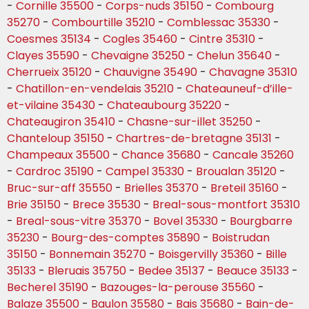
-
Cornille 35500
-
Corps-nuds 35150
-
Combourg
35270
-
Combourtille 35210
-
Comblessac 35330
-
Coesmes 35134
-
Cogles 35460
-
Cintre 35310
-
Clayes 35590
-
Chevaigne 35250
-
Chelun 35640
-
Cherrueix 35120
-
Chauvigne 35490
-
Chavagne 35310
-
Chatillon-en-vendelais 35210
-
Chateauneuf-d’ille-
et-vilaine 35430
-
Chateaubourg 35220
-
Chateaugiron 35410
-
Chasne-sur-illet 35250
-
Chanteloup 35150
-
Chartres-de-bretagne 35131
-
Champeaux 35500
-
Chance 35680
-
Cancale 35260
-
Cardroc 35190
-
Campel 35330
-
Broualan 35120
-
Bruc-sur-aff 35550
-
Brielles 35370
-
Breteil 35160
-
Brie 35150
-
Brece 35530
-
Breal-sous-montfort 35310
-
Breal-sous-vitre 35370
-
Bovel 35330
-
Bourgbarre
35230
-
Bourg-des-comptes 35890
-
Boistrudan
35150
-
Bonnemain 35270
-
Boisgervilly 35360
-
Bille
35133
-
Bleruais 35750
-
Bedee 35137
-
Beauce 35133
-
Becherel 35190
-
Bazouges-la-perouse 35560
-
Balaze 35500
-
Baulon 35580
-
Bais 35680
-
Bain-de-