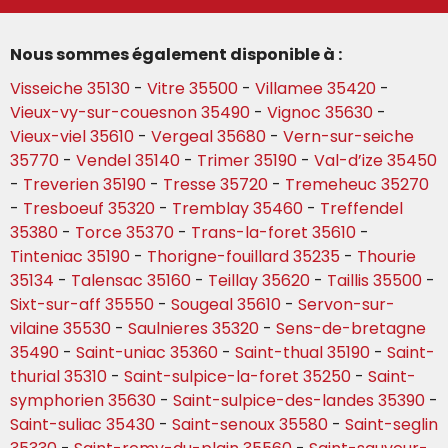
Nous sommes également disponible à :
Visseiche 35130
-
Vitre 35500
-
Villamee 35420
-
Vieux-vy-sur-couesnon 35490
-
Vignoc 35630
-
Vieux-viel 35610
-
Vergeal 35680
-
Vern-sur-seiche
35770
-
Vendel 35140
-
Trimer 35190
-
Val-d’ize 35450
-
Treverien 35190
-
Tresse 35720
-
Tremeheuc 35270
-
Tresboeuf 35320
-
Tremblay 35460
-
Treffendel
35380
-
Torce 35370
-
Trans-la-foret 35610
-
Tinteniac 35190
-
Thorigne-fouillard 35235
-
Thourie
35134
-
Talensac 35160
-
Teillay 35620
-
Taillis 35500
-
Sixt-sur-aff 35550
-
Sougeal 35610
-
Servon-sur-
vilaine 35530
-
Saulnieres 35320
-
Sens-de-bretagne
35490
-
Saint-uniac 35360
-
Saint-thual 35190
-
Saint-
thurial 35310
-
Saint-sulpice-la-foret 35250
-
Saint-
symphorien 35630
-
Saint-sulpice-des-landes 35390
-
Saint-suliac 35430
-
Saint-senoux 35580
-
Saint-seglin