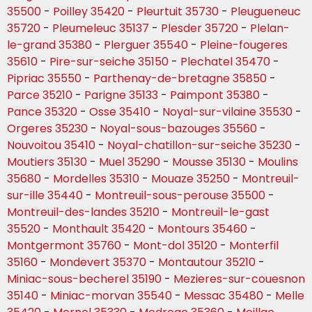
35500
-
Poilley 35420
-
Pleurtuit 35730
-
Pleugueneuc
35720
-
Pleumeleuc 35137
-
Plesder 35720
-
Plelan-
le-grand 35380
-
Plerguer 35540
-
Pleine-fougeres
35610
-
Pire-sur-seiche 35150
-
Plechatel 35470
-
Pipriac 35550
-
Parthenay-de-bretagne 35850
-
Parce 35210
-
Parigne 35133
-
Paimpont 35380
-
Pance 35320
-
Osse 35410
-
Noyal-sur-vilaine 35530
-
Orgeres 35230
-
Noyal-sous-bazouges 35560
-
Nouvoitou 35410
-
Noyal-chatillon-sur-seiche 35230
-
Moutiers 35130
-
Muel 35290
-
Mousse 35130
-
Moulins
35680
-
Mordelles 35310
-
Mouaze 35250
-
Montreuil-
sur-ille 35440
-
Montreuil-sous-perouse 35500
-
Montreuil-des-landes 35210
-
Montreuil-le-gast
35520
-
Monthault 35420
-
Montours 35460
-
Montgermont 35760
-
Mont-dol 35120
-
Monterfil
35160
-
Mondevert 35370
-
Montautour 35210
-
Miniac-sous-becherel 35190
-
Mezieres-sur-couesnon
35140
-
Miniac-morvan 35540
-
Messac 35480
-
Melle