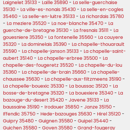
Laignelet 35133
-
Laille 35890
-
La selle-guerchaise
35130
-
La ville-es-nonais 35430
-
La selle-en-cogles
35460
-
La selle-en-luitre 35133
-
La richardais 35780
-
La meziere 35520
-
La noe-blanche 35470
-
La
guerche-de-bretagne 35130
-
La fresnais 35111
-
La
gouesniere 35350
-
La fontenelle 35560
-
La couyere
35320
-
La dominelais 35390
-
La chapelle-thouarault
35590
-
La chapelle-janson 35133
-
La chapelle-saint-
aubert 35140
-
La chapelle-erbree 35500
-
La
chapelle-des-fougeretz 35520
-
La chapelle-du-lou
35360
-
La chapelle-de-brain 35660
-
La chapelle-
chaussee 35630
-
La chapelle-aux-filtzmeens 35190
-
La chapelle-bouexic 35330
-
La boussac 35120
-
La
bosse-de-bretagne 35320
-
La bouexiere 35340
-
La
bazouge-du-desert 35420
-
Javene 35133
-
La
baussaine 35190
-
Irodouer 35850
-
Janze 35150
-
Iffendic 35750
-
Hede-bazouges 35630
-
Hirel 35120
-
Guipry 35480
-
Guignen 35580
-
Guipel 35440
-
Guichen 35580
-
Goven 35580
-
Grand-fougeray