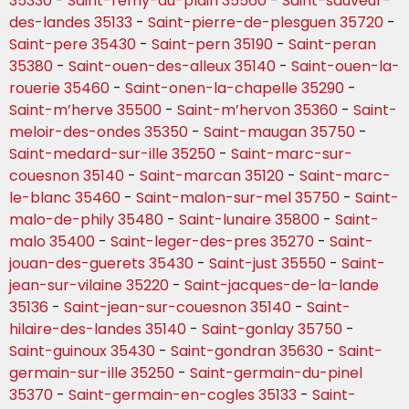
35330
-
Saint-remy-du-plain 35560
-
Saint-sauveur-
des-landes 35133
-
Saint-pierre-de-plesguen 35720
-
Saint-pere 35430
-
Saint-pern 35190
-
Saint-peran
35380
-
Saint-ouen-des-alleux 35140
-
Saint-ouen-la-
rouerie 35460
-
Saint-onen-la-chapelle 35290
-
Saint-m’herve 35500
-
Saint-m’hervon 35360
-
Saint-
meloir-des-ondes 35350
-
Saint-maugan 35750
-
Saint-medard-sur-ille 35250
-
Saint-marc-sur-
couesnon 35140
-
Saint-marcan 35120
-
Saint-marc-
le-blanc 35460
-
Saint-malon-sur-mel 35750
-
Saint-
malo-de-phily 35480
-
Saint-lunaire 35800
-
Saint-
malo 35400
-
Saint-leger-des-pres 35270
-
Saint-
jouan-des-guerets 35430
-
Saint-just 35550
-
Saint-
jean-sur-vilaine 35220
-
Saint-jacques-de-la-lande
35136
-
Saint-jean-sur-couesnon 35140
-
Saint-
hilaire-des-landes 35140
-
Saint-gonlay 35750
-
Saint-guinoux 35430
-
Saint-gondran 35630
-
Saint-
germain-sur-ille 35250
-
Saint-germain-du-pinel
35370
-
Saint-germain-en-cogles 35133
-
Saint-