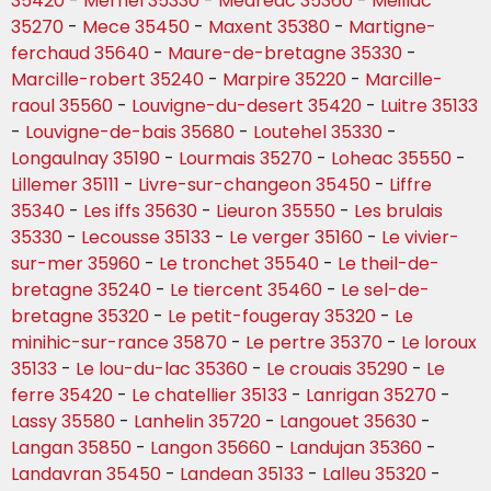
35420
-
Mernel 35330
-
Medreac 35360
-
Meillac
35270
-
Mece 35450
-
Maxent 35380
-
Martigne-
ferchaud 35640
-
Maure-de-bretagne 35330
-
Marcille-robert 35240
-
Marpire 35220
-
Marcille-
raoul 35560
-
Louvigne-du-desert 35420
-
Luitre 35133
-
Louvigne-de-bais 35680
-
Loutehel 35330
-
Longaulnay 35190
-
Lourmais 35270
-
Loheac 35550
-
Lillemer 35111
-
Livre-sur-changeon 35450
-
Liffre
35340
-
Les iffs 35630
-
Lieuron 35550
-
Les brulais
35330
-
Lecousse 35133
-
Le verger 35160
-
Le vivier-
sur-mer 35960
-
Le tronchet 35540
-
Le theil-de-
bretagne 35240
-
Le tiercent 35460
-
Le sel-de-
bretagne 35320
-
Le petit-fougeray 35320
-
Le
minihic-sur-rance 35870
-
Le pertre 35370
-
Le loroux
35133
-
Le lou-du-lac 35360
-
Le crouais 35290
-
Le
ferre 35420
-
Le chatellier 35133
-
Lanrigan 35270
-
Lassy 35580
-
Lanhelin 35720
-
Langouet 35630
-
Langan 35850
-
Langon 35660
-
Landujan 35360
-
Landavran 35450
-
Landean 35133
-
Lalleu 35320
-