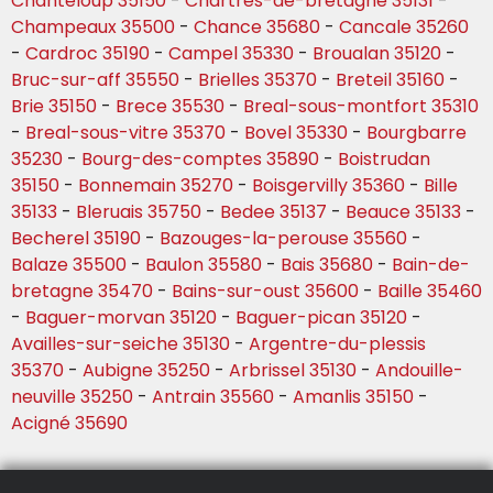
Chanteloup 35150
-
Chartres-de-bretagne 35131
-
Champeaux 35500
-
Chance 35680
-
Cancale 35260
-
Cardroc 35190
-
Campel 35330
-
Broualan 35120
-
Bruc-sur-aff 35550
-
Brielles 35370
-
Breteil 35160
-
Brie 35150
-
Brece 35530
-
Breal-sous-montfort 35310
-
Breal-sous-vitre 35370
-
Bovel 35330
-
Bourgbarre
35230
-
Bourg-des-comptes 35890
-
Boistrudan
35150
-
Bonnemain 35270
-
Boisgervilly 35360
-
Bille
35133
-
Bleruais 35750
-
Bedee 35137
-
Beauce 35133
-
Becherel 35190
-
Bazouges-la-perouse 35560
-
Balaze 35500
-
Baulon 35580
-
Bais 35680
-
Bain-de-
bretagne 35470
-
Bains-sur-oust 35600
-
Baille 35460
-
Baguer-morvan 35120
-
Baguer-pican 35120
-
Availles-sur-seiche 35130
-
Argentre-du-plessis
35370
-
Aubigne 35250
-
Arbrissel 35130
-
Andouille-
neuville 35250
-
Antrain 35560
-
Amanlis 35150
-
Acigné 35690