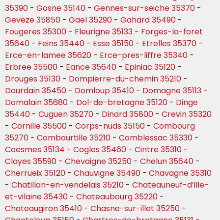
35390
-
Gosne 35140
-
Gennes-sur-seiche 35370
-
Geveze 35850
-
Gael 35290
-
Gahard 35490
-
Fougeres 35300
-
Fleurigne 35133
-
Forges-la-foret
35640
-
Feins 35440
-
Esse 35150
-
Etrelles 35370
-
Erce-en-lamee 35620
-
Erce-pres-liffre 35340
-
Erbree 35500
-
Eance 35640
-
Epiniac 35120
-
Drouges 35130
-
Dompierre-du-chemin 35210
-
Dourdain 35450
-
Domloup 35410
-
Domagne 35113
-
Domalain 35680
-
Dol-de-bretagne 35120
-
Dinge
35440
-
Cuguen 35270
-
Dinard 35800
-
Crevin 35320
-
Cornille 35500
-
Corps-nuds 35150
-
Combourg
35270
-
Combourtille 35210
-
Comblessac 35330
-
Coesmes 35134
-
Cogles 35460
-
Cintre 35310
-
Clayes 35590
-
Chevaigne 35250
-
Chelun 35640
-
Cherrueix 35120
-
Chauvigne 35490
-
Chavagne 35310
-
Chatillon-en-vendelais 35210
-
Chateauneuf-d’ille-
et-vilaine 35430
-
Chateaubourg 35220
-
Chateaugiron 35410
-
Chasne-sur-illet 35250
-