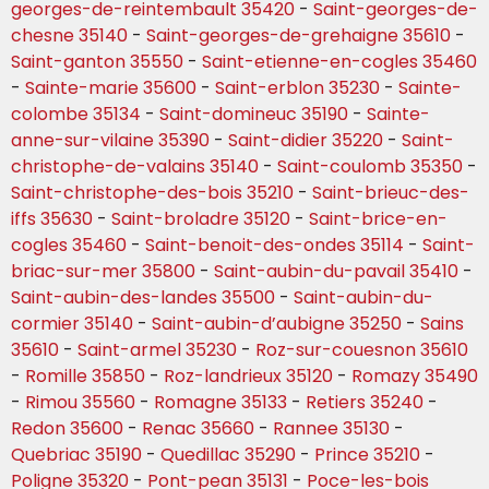
georges-de-reintembault 35420
-
Saint-georges-de-
chesne 35140
-
Saint-georges-de-grehaigne 35610
-
Saint-ganton 35550
-
Saint-etienne-en-cogles 35460
-
Sainte-marie 35600
-
Saint-erblon 35230
-
Sainte-
colombe 35134
-
Saint-domineuc 35190
-
Sainte-
anne-sur-vilaine 35390
-
Saint-didier 35220
-
Saint-
christophe-de-valains 35140
-
Saint-coulomb 35350
-
Saint-christophe-des-bois 35210
-
Saint-brieuc-des-
iffs 35630
-
Saint-broladre 35120
-
Saint-brice-en-
cogles 35460
-
Saint-benoit-des-ondes 35114
-
Saint-
briac-sur-mer 35800
-
Saint-aubin-du-pavail 35410
-
Saint-aubin-des-landes 35500
-
Saint-aubin-du-
cormier 35140
-
Saint-aubin-d’aubigne 35250
-
Sains
35610
-
Saint-armel 35230
-
Roz-sur-couesnon 35610
-
Romille 35850
-
Roz-landrieux 35120
-
Romazy 35490
-
Rimou 35560
-
Romagne 35133
-
Retiers 35240
-
Redon 35600
-
Renac 35660
-
Rannee 35130
-
Quebriac 35190
-
Quedillac 35290
-
Prince 35210
-
Poligne 35320
-
Pont-pean 35131
-
Poce-les-bois