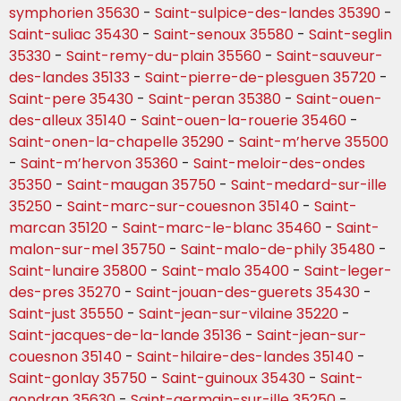
symphorien 35630
-
Saint-sulpice-des-landes 35390
-
Saint-suliac 35430
-
Saint-senoux 35580
-
Saint-seglin
35330
-
Saint-remy-du-plain 35560
-
Saint-sauveur-
des-landes 35133
-
Saint-pierre-de-plesguen 35720
-
Saint-pere 35430
-
Saint-peran 35380
-
Saint-ouen-
des-alleux 35140
-
Saint-ouen-la-rouerie 35460
-
Saint-onen-la-chapelle 35290
-
Saint-m’herve 35500
-
Saint-m’hervon 35360
-
Saint-meloir-des-ondes
35350
-
Saint-maugan 35750
-
Saint-medard-sur-ille
35250
-
Saint-marc-sur-couesnon 35140
-
Saint-
marcan 35120
-
Saint-marc-le-blanc 35460
-
Saint-
malon-sur-mel 35750
-
Saint-malo-de-phily 35480
-
Saint-lunaire 35800
-
Saint-malo 35400
-
Saint-leger-
des-pres 35270
-
Saint-jouan-des-guerets 35430
-
Saint-just 35550
-
Saint-jean-sur-vilaine 35220
-
Saint-jacques-de-la-lande 35136
-
Saint-jean-sur-
couesnon 35140
-
Saint-hilaire-des-landes 35140
-
Saint-gonlay 35750
-
Saint-guinoux 35430
-
Saint-
gondran 35630
-
Saint-germain-sur-ille 35250
-