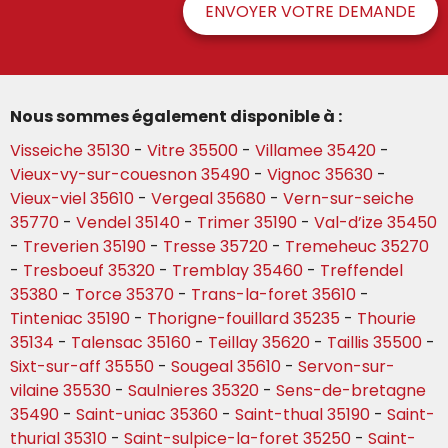
ENVOYER VOTRE DEMANDE
Nous sommes également disponible à :
Visseiche 35130
-
Vitre 35500
-
Villamee 35420
-
Vieux-vy-sur-couesnon 35490
-
Vignoc 35630
-
Vieux-viel 35610
-
Vergeal 35680
-
Vern-sur-seiche
35770
-
Vendel 35140
-
Trimer 35190
-
Val-d’ize 35450
-
Treverien 35190
-
Tresse 35720
-
Tremeheuc 35270
-
Tresboeuf 35320
-
Tremblay 35460
-
Treffendel
35380
-
Torce 35370
-
Trans-la-foret 35610
-
Tinteniac 35190
-
Thorigne-fouillard 35235
-
Thourie
35134
-
Talensac 35160
-
Teillay 35620
-
Taillis 35500
-
Sixt-sur-aff 35550
-
Sougeal 35610
-
Servon-sur-
vilaine 35530
-
Saulnieres 35320
-
Sens-de-bretagne
35490
-
Saint-uniac 35360
-
Saint-thual 35190
-
Saint-
thurial 35310
-
Saint-sulpice-la-foret 35250
-
Saint-