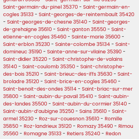
Saint-germain-du-pinel 35370
-
Saint-germain-en-
cogles 35133
-
Saint-georges-de-reintembault 35420
-
Saint-georges-de-chesne 35140
-
Saint-georges-
de-grehaigne 35610
-
Saint-ganton 35550
-
Saint-
etienne-en-cogles 35460
-
Sainte-marie 35600
-
Saint-erblon 35230
-
Sainte-colombe 35134
-
Saint-
domineuc 35190
-
Sainte-anne-sur-vilaine 35390
-
Saint-didier 35220
-
Saint-christophe-de-valains
35140
-
Saint-coulomb 35350
-
Saint-christophe-
des-bois 35210
-
Saint-brieuc-des-iffs 35630
-
Saint-
broladre 35120
-
Saint-brice-en-cogles 35460
-
Saint-benoit-des-ondes 35114
-
Saint-briac-sur-mer
35800
-
Saint-aubin-du-pavail 35410
-
Saint-aubin-
des-landes 35500
-
Saint-aubin-du-cormier 35140
-
Saint-aubin-d’aubigne 35250
-
Sains 35610
-
Saint-
armel 35230
-
Roz-sur-couesnon 35610
-
Romille
35850
-
Roz-landrieux 35120
-
Romazy 35490
-
Rimou
35560
-
Romagne 35133
-
Retiers 35240
-
Redon