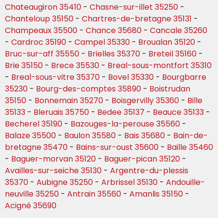
Chateaugiron 35410
-
Chasne-sur-illet 35250
-
Chanteloup 35150
-
Chartres-de-bretagne 35131
-
Champeaux 35500
-
Chance 35680
-
Cancale 35260
-
Cardroc 35190
-
Campel 35330
-
Broualan 35120
-
Bruc-sur-aff 35550
-
Brielles 35370
-
Breteil 35160
-
Brie 35150
-
Brece 35530
-
Breal-sous-montfort 35310
-
Breal-sous-vitre 35370
-
Bovel 35330
-
Bourgbarre
35230
-
Bourg-des-comptes 35890
-
Boistrudan
35150
-
Bonnemain 35270
-
Boisgervilly 35360
-
Bille
35133
-
Bleruais 35750
-
Bedee 35137
-
Beauce 35133
-
Becherel 35190
-
Bazouges-la-perouse 35560
-
Balaze 35500
-
Baulon 35580
-
Bais 35680
-
Bain-de-
bretagne 35470
-
Bains-sur-oust 35600
-
Baille 35460
-
Baguer-morvan 35120
-
Baguer-pican 35120
-
Availles-sur-seiche 35130
-
Argentre-du-plessis
35370
-
Aubigne 35250
-
Arbrissel 35130
-
Andouille-
neuville 35250
-
Antrain 35560
-
Amanlis 35150
-
Acigné 35690