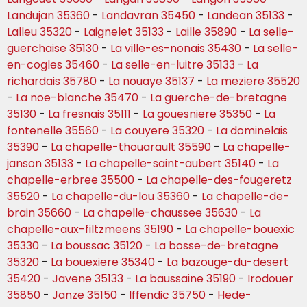
Landujan 35360
-
Landavran 35450
-
Landean 35133
-
Lalleu 35320
-
Laignelet 35133
-
Laille 35890
-
La selle-
guerchaise 35130
-
La ville-es-nonais 35430
-
La selle-
en-cogles 35460
-
La selle-en-luitre 35133
-
La
richardais 35780
-
La nouaye 35137
-
La meziere 35520
-
La noe-blanche 35470
-
La guerche-de-bretagne
35130
-
La fresnais 35111
-
La gouesniere 35350
-
La
fontenelle 35560
-
La couyere 35320
-
La dominelais
35390
-
La chapelle-thouarault 35590
-
La chapelle-
janson 35133
-
La chapelle-saint-aubert 35140
-
La
chapelle-erbree 35500
-
La chapelle-des-fougeretz
35520
-
La chapelle-du-lou 35360
-
La chapelle-de-
brain 35660
-
La chapelle-chaussee 35630
-
La
chapelle-aux-filtzmeens 35190
-
La chapelle-bouexic
35330
-
La boussac 35120
-
La bosse-de-bretagne
35320
-
La bouexiere 35340
-
La bazouge-du-desert
35420
-
Javene 35133
-
La baussaine 35190
-
Irodouer
35850
-
Janze 35150
-
Iffendic 35750
-
Hede-