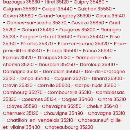
bazouges 35630
-
Hirel 35120
-
Guipry 35480
-
Guignen 35580
-
Guipel 35440
-
Guichen 35580
-
Goven 35580
-
Grand-fougeray 35390
-
Gosne 35140
-
Gennes-sur-seiche 35370
-
Geveze 35850
-
Gael
35290
-
Gahard 35490
-
Fougeres 35300
-
Fleurigne
35133
-
Forges-la-foret 35640
-
Feins 35440
-
Esse
35150
-
Etrelles 35370
-
Erce-en-lamee 35620
-
Erce-
pres-liffre 35340
-
Erbree 35500
-
Eance 35640
-
Epiniac 35120
-
Drouges 35130
-
Dompierre-du-
chemin 35210
-
Dourdain 35450
-
Domloup 35410
-
Domagne 35113
-
Domalain 35680
-
Dol-de-bretagne
35120
-
Dinge 35440
-
Cuguen 35270
-
Dinard 35800
-
Crevin 35320
-
Cornille 35500
-
Corps-nuds 35150
-
Combourg 35270
-
Combourtille 35210
-
Comblessac
35330
-
Coesmes 35134
-
Cogles 35460
-
Cintre 35310
-
Clayes 35590
-
Chevaigne 35250
-
Chelun 35640
-
Cherrueix 35120
-
Chauvigne 35490
-
Chavagne 35310
-
Chatillon-en-vendelais 35210
-
Chateauneuf-d’ille-
et-vilaine 35430
-
Chateaubourg 35220
-