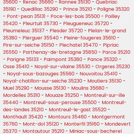
35600
-
Renac 35660
-
Rannee 35130
-
Quebriac
35190
-
Quedillac 35290
-
Prince 35210
-
Poligne 35320
-
Pont-pean 35131
-
Poce-les-bois 35500
-
Poilley
35420
-
Pleurtuit 35730
-
Pleugueneuc 35720
-
Pleumeleuc 35137
-
Plesder 35720
-
Plelan-le-grand
35380
-
Plerguer 35540
-
Pleine-fougeres 35610
-
Pire-sur-seiche 35150
-
Plechatel 35470
-
Pipriac
35550
-
Parthenay-de-bretagne 35850
-
Parce 35210
-
Parigne 35133
-
Paimpont 35380
-
Pance 35320
-
Osse 35410
-
Noyal-sur-vilaine 35530
-
Orgeres 35230
-
Noyal-sous-bazouges 35560
-
Nouvoitou 35410
-
Noyal-chatillon-sur-seiche 35230
-
Moutiers 35130
-
Muel 35290
-
Mousse 35130
-
Moulins 35680
-
Mordelles 35310
-
Mouaze 35250
-
Montreuil-sur-ille
35440
-
Montreuil-sous-perouse 35500
-
Montreuil-
des-landes 35210
-
Montreuil-le-gast 35520
-
Monthault 35420
-
Montours 35460
-
Montgermont
35760
-
Mont-dol 35120
-
Monterfil 35160
-
Mondevert
35370
-
Montautour 35210
-
Miniac-sous-becherel