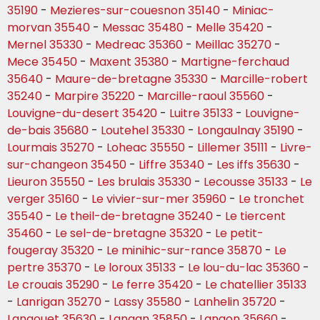
35190
-
Mezieres-sur-couesnon 35140
-
Miniac-
morvan 35540
-
Messac 35480
-
Melle 35420
-
Mernel 35330
-
Medreac 35360
-
Meillac 35270
-
Mece 35450
-
Maxent 35380
-
Martigne-ferchaud
35640
-
Maure-de-bretagne 35330
-
Marcille-robert
35240
-
Marpire 35220
-
Marcille-raoul 35560
-
Louvigne-du-desert 35420
-
Luitre 35133
-
Louvigne-
de-bais 35680
-
Loutehel 35330
-
Longaulnay 35190
-
Lourmais 35270
-
Loheac 35550
-
Lillemer 35111
-
Livre-
sur-changeon 35450
-
Liffre 35340
-
Les iffs 35630
-
Lieuron 35550
-
Les brulais 35330
-
Lecousse 35133
-
Le
verger 35160
-
Le vivier-sur-mer 35960
-
Le tronchet
35540
-
Le theil-de-bretagne 35240
-
Le tiercent
35460
-
Le sel-de-bretagne 35320
-
Le petit-
fougeray 35320
-
Le minihic-sur-rance 35870
-
Le
pertre 35370
-
Le loroux 35133
-
Le lou-du-lac 35360
-
Le crouais 35290
-
Le ferre 35420
-
Le chatellier 35133
-
Lanrigan 35270
-
Lassy 35580
-
Lanhelin 35720
-
Langouet 35630
-
Langan 35850
-
Langon 35660
-