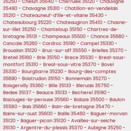
35250
-
Chelun 35640
-
Cherrueix 35120
-
Chauvigne
35490
-
Chavagne 35310
-
Chatillon-en-vendelais
35210
-
Chateauneuf-d’ille-et-vilaine 35430
-
Chateaubourg 35220
-
Chateaugiron 35410
-
Chasne-
sur-illet 35250
-
Chanteloup 35150
-
Chartres-de-
bretagne 35131
-
Champeaux 35500
-
Chance 35680
-
Cancale 35260
-
Cardroc 35190
-
Campel 35330
-
Broualan 35120
-
Bruc-sur-aff 35550
-
Brielles 35370
-
Breteil 35160
-
Brie 35150
-
Brece 35530
-
Breal-sous-
montfort 35310
-
Breal-sous-vitre 35370
-
Bovel
35330
-
Bourgbarre 35230
-
Bourg-des-comptes
35890
-
Boistrudan 35150
-
Bonnemain 35270
-
Boisgervilly 35360
-
Bille 35133
-
Bleruais 35750
-
Bedee 35137
-
Beauce 35133
-
Becherel 35190
-
Bazouges-la-perouse 35560
-
Balaze 35500
-
Baulon
35580
-
Bais 35680
-
Bain-de-bretagne 35470
-
Bains-sur-oust 35600
-
Baille 35460
-
Baguer-morvan
35120
-
Baguer-pican 35120
-
Availles-sur-seiche
35130
-
Argentre-du-plessis 35370
-
Aubigne 35250
-