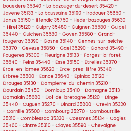
bouexiere 35340
-
La bazouge-du-desert 35420
-
Javene 35133
-
La baussaine 35190
-
Irodouer 35850
-
Janze 35150
-
Iffendic 35750
-
Hede-bazouges 35630
-
Hirel 35120
-
Guipry 35480
-
Guignen 35580
-
Guipel
35440
-
Guichen 35580
-
Goven 35580
-
Grand-
fougeray 35390
-
Gosne 35140
-
Gennes-sur-seiche
35370
-
Geveze 35850
-
Gael 35290
-
Gahard 35490
-
Fougeres 35300
-
Fleurigne 35133
-
Forges-la-foret
35640
-
Feins 35440
-
Esse 35150
-
Etrelles 35370
-
Erce-en-lamee 35620
-
Erce-pres-liffre 35340
-
Erbree 35500
-
Eance 35640
-
Epiniac 35120
-
Drouges 35130
-
Dompierre-du-chemin 35210
-
Dourdain 35450
-
Domloup 35410
-
Domagne 35113
-
Domalain 35680
-
Dol-de-bretagne 35120
-
Dinge
35440
-
Cuguen 35270
-
Dinard 35800
-
Crevin 35320
-
Cornille 35500
-
Combourg 35270
-
Combourtille
35210
-
Comblessac 35330
-
Coesmes 35134
-
Cogles
35460
-
Cintre 35310
-
Clayes 35590
-
Chevaigne