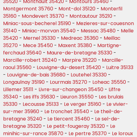
35520
-
Monthault 35420
-
Montours 35460
-
Montgermont 35760
-
Mont-dol 35120
-
Monterfil
35160
-
Mondevert 35370
-
Montautour 35210
-
Miniac-sous-becherel 35190
-
Mezieres-sur-couesnon
35140
-
Miniac-morvan 35540
-
Messac 35480
-
Melle
35420
-
Mernel 35330
-
Medreac 35360
-
Meillac
35270
-
Mece 35450
-
Maxent 35380
-
Martigne-
ferchaud 35640
-
Maure-de-bretagne 35330
-
Marcille-robert 35240
-
Marpire 35220
-
Marcille-
raoul 35560
-
Louvigne-du-desert 35420
-
Luitre 35133
-
Louvigne-de-bais 35680
-
Loutehel 35330
-
Longaulnay 35190
-
Lourmais 35270
-
Loheac 35550
-
Lillemer 35111
-
Livre-sur-changeon 35450
-
Liffre
35340
-
Les iffs 35630
-
Lieuron 35550
-
Les brulais
35330
-
Lecousse 35133
-
Le verger 35160
-
Le vivier-
sur-mer 35960
-
Le tronchet 35540
-
Le theil-de-
bretagne 35240
-
Le tiercent 35460
-
Le sel-de-
bretagne 35320
-
Le petit-fougeray 35320
-
Le
minihic-sur-rance 35870
-
Le pertre 35370
-
Le loroux