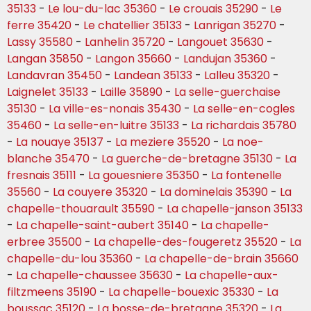
35133
-
Le lou-du-lac 35360
-
Le crouais 35290
-
Le
ferre 35420
-
Le chatellier 35133
-
Lanrigan 35270
-
Lassy 35580
-
Lanhelin 35720
-
Langouet 35630
-
Langan 35850
-
Langon 35660
-
Landujan 35360
-
Landavran 35450
-
Landean 35133
-
Lalleu 35320
-
Laignelet 35133
-
Laille 35890
-
La selle-guerchaise
35130
-
La ville-es-nonais 35430
-
La selle-en-cogles
35460
-
La selle-en-luitre 35133
-
La richardais 35780
-
La nouaye 35137
-
La meziere 35520
-
La noe-
blanche 35470
-
La guerche-de-bretagne 35130
-
La
fresnais 35111
-
La gouesniere 35350
-
La fontenelle
35560
-
La couyere 35320
-
La dominelais 35390
-
La
chapelle-thouarault 35590
-
La chapelle-janson 35133
-
La chapelle-saint-aubert 35140
-
La chapelle-
erbree 35500
-
La chapelle-des-fougeretz 35520
-
La
chapelle-du-lou 35360
-
La chapelle-de-brain 35660
-
La chapelle-chaussee 35630
-
La chapelle-aux-
filtzmeens 35190
-
La chapelle-bouexic 35330
-
La
boussac 35120
-
La bosse-de-bretagne 35320
-
La