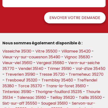
ENVOYER VOTRE DEMANDE
Nous sommes également disponible à :
Visseiche 35130
-
Vitre 35500
-
Villamee 35420
-
Vieux-vy-sur-couesnon 35490
-
Vignoc 35630
-
Vieux-viel 35610
-
Vergeal 35680
-
Vern-sur-seiche
35770
-
Vendel 35140
-
Trimer 35190
-
Val-d’ize 35450
-
Treverien 35190
-
Tresse 35720
-
Tremeheuc 35270
-
Tresboeuf 35320
-
Tremblay 35460
-
Treffendel
35380
-
Torce 35370
-
Trans-la-foret 35610
-
Tinteniac 35190
-
Thorigne-fouillard 35235
-
Thourie
35134
-
Talensac 35160
-
Teillay 35620
-
Taillis 35500
-
Sixt-sur-aff 35550
-
Sougeal 35610
-
Servon-sur-