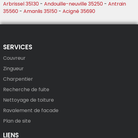
Arbrissel 35130
-
Andouille-neuville 35250
-
Antrain
35560
-
Amanlis 35150
-
Acigné 35690
SERVICES
Couvreur
Zingueur
Charpentier
Recherche de fuite
Nettoyage de toiture
Ravalement de facade
Plan de site
LIENS