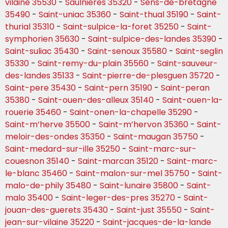
vilaine 35530
-
Saulnieres 35320
-
Sens-de-bretagne
35490
-
Saint-uniac 35360
-
Saint-thual 35190
-
Saint-
thurial 35310
-
Saint-sulpice-la-foret 35250
-
Saint-
symphorien 35630
-
Saint-sulpice-des-landes 35390
-
Saint-suliac 35430
-
Saint-senoux 35580
-
Saint-seglin
35330
-
Saint-remy-du-plain 35560
-
Saint-sauveur-
des-landes 35133
-
Saint-pierre-de-plesguen 35720
-
Saint-pere 35430
-
Saint-pern 35190
-
Saint-peran
35380
-
Saint-ouen-des-alleux 35140
-
Saint-ouen-la-
rouerie 35460
-
Saint-onen-la-chapelle 35290
-
Saint-m’herve 35500
-
Saint-m’hervon 35360
-
Saint-
meloir-des-ondes 35350
-
Saint-maugan 35750
-
Saint-medard-sur-ille 35250
-
Saint-marc-sur-
couesnon 35140
-
Saint-marcan 35120
-
Saint-marc-
le-blanc 35460
-
Saint-malon-sur-mel 35750
-
Saint-
malo-de-phily 35480
-
Saint-lunaire 35800
-
Saint-
malo 35400
-
Saint-leger-des-pres 35270
-
Saint-
jouan-des-guerets 35430
-
Saint-just 35550
-
Saint-
jean-sur-vilaine 35220
-
Saint-jacques-de-la-lande