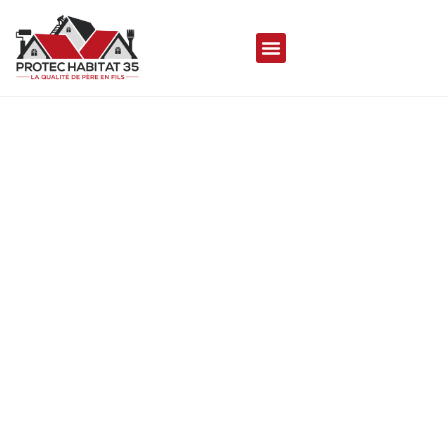
COUVREUR À CORPS-
NUDS 35150
Protec Habitat 35 met son savoir-faire à votre
disposition pour réaliser vos travaux de toiture
durables, de qualités et esthétique, assurant
une couverture aussi performante que
séduisante.