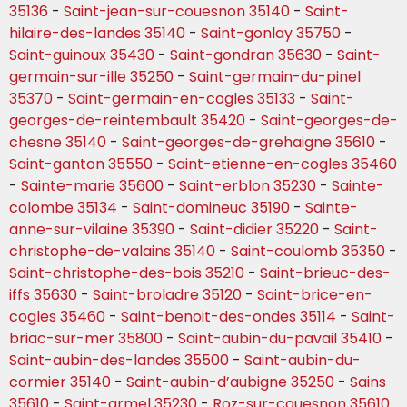
35136
-
Saint-jean-sur-couesnon 35140
-
Saint-
hilaire-des-landes 35140
-
Saint-gonlay 35750
-
Saint-guinoux 35430
-
Saint-gondran 35630
-
Saint-
germain-sur-ille 35250
-
Saint-germain-du-pinel
35370
-
Saint-germain-en-cogles 35133
-
Saint-
georges-de-reintembault 35420
-
Saint-georges-de-
chesne 35140
-
Saint-georges-de-grehaigne 35610
-
Saint-ganton 35550
-
Saint-etienne-en-cogles 35460
-
Sainte-marie 35600
-
Saint-erblon 35230
-
Sainte-
colombe 35134
-
Saint-domineuc 35190
-
Sainte-
anne-sur-vilaine 35390
-
Saint-didier 35220
-
Saint-
christophe-de-valains 35140
-
Saint-coulomb 35350
-
Saint-christophe-des-bois 35210
-
Saint-brieuc-des-
iffs 35630
-
Saint-broladre 35120
-
Saint-brice-en-
cogles 35460
-
Saint-benoit-des-ondes 35114
-
Saint-
briac-sur-mer 35800
-
Saint-aubin-du-pavail 35410
-
Saint-aubin-des-landes 35500
-
Saint-aubin-du-
cormier 35140
-
Saint-aubin-d’aubigne 35250
-
Sains
35610
-
Saint-armel 35230
-
Roz-sur-couesnon 35610