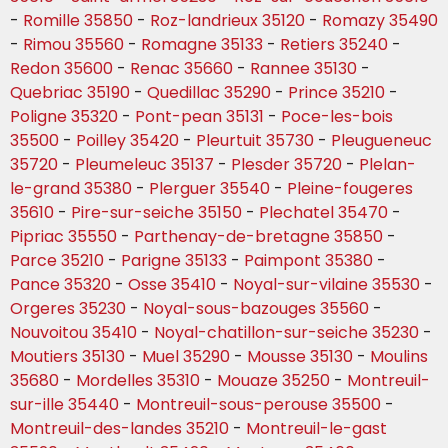
-
Romille 35850
-
Roz-landrieux 35120
-
Romazy 35490
-
Rimou 35560
-
Romagne 35133
-
Retiers 35240
-
Redon 35600
-
Renac 35660
-
Rannee 35130
-
Quebriac 35190
-
Quedillac 35290
-
Prince 35210
-
Poligne 35320
-
Pont-pean 35131
-
Poce-les-bois
35500
-
Poilley 35420
-
Pleurtuit 35730
-
Pleugueneuc
35720
-
Pleumeleuc 35137
-
Plesder 35720
-
Plelan-
le-grand 35380
-
Plerguer 35540
-
Pleine-fougeres
35610
-
Pire-sur-seiche 35150
-
Plechatel 35470
-
Pipriac 35550
-
Parthenay-de-bretagne 35850
-
Parce 35210
-
Parigne 35133
-
Paimpont 35380
-
Pance 35320
-
Osse 35410
-
Noyal-sur-vilaine 35530
-
Orgeres 35230
-
Noyal-sous-bazouges 35560
-
Nouvoitou 35410
-
Noyal-chatillon-sur-seiche 35230
-
Moutiers 35130
-
Muel 35290
-
Mousse 35130
-
Moulins
35680
-
Mordelles 35310
-
Mouaze 35250
-
Montreuil-
sur-ille 35440
-
Montreuil-sous-perouse 35500
-
Montreuil-des-landes 35210
-
Montreuil-le-gast