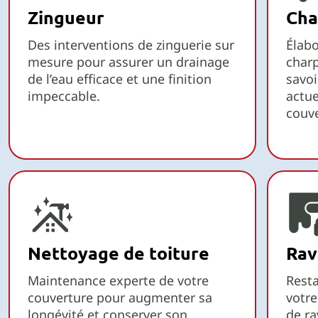
Zingueur
Cha
Des interventions de zinguerie sur
Élabo
mesure pour assurer un drainage
charp
de l’eau efficace et une finition
savoi
impeccable.
actue
couve
Nettoyage de toiture
Rav
Maintenance experte de votre
Resta
couverture pour augmenter sa
votre
longévité et conserver son
de r