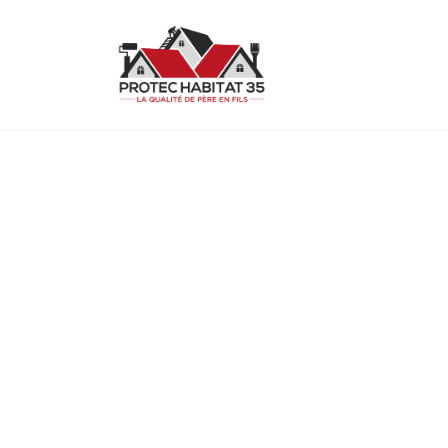
COUVREUR À B
Protec Habitat 35 met son savoir-fair
de toiture durables, de qualités et e