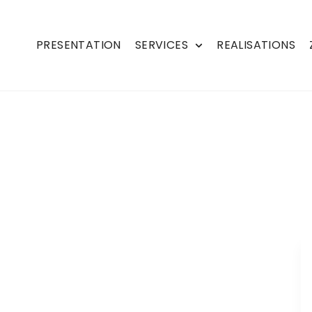
PRESENTATION
SERVICES
REALISATIONS
EDEE 35137
e à votre disposition pour réaliser vos travaux
sthétique, assurant une couverture aussi