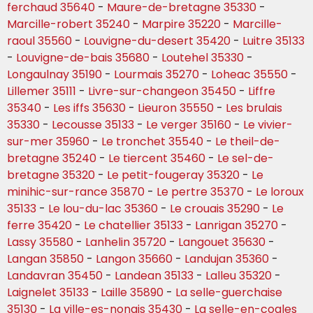
ferchaud 35640
-
Maure-de-bretagne 35330
-
Marcille-robert 35240
-
Marpire 35220
-
Marcille-
raoul 35560
-
Louvigne-du-desert 35420
-
Luitre 35133
-
Louvigne-de-bais 35680
-
Loutehel 35330
-
Longaulnay 35190
-
Lourmais 35270
-
Loheac 35550
-
Lillemer 35111
-
Livre-sur-changeon 35450
-
Liffre
35340
-
Les iffs 35630
-
Lieuron 35550
-
Les brulais
35330
-
Lecousse 35133
-
Le verger 35160
-
Le vivier-
sur-mer 35960
-
Le tronchet 35540
-
Le theil-de-
bretagne 35240
-
Le tiercent 35460
-
Le sel-de-
bretagne 35320
-
Le petit-fougeray 35320
-
Le
minihic-sur-rance 35870
-
Le pertre 35370
-
Le loroux
35133
-
Le lou-du-lac 35360
-
Le crouais 35290
-
Le
ferre 35420
-
Le chatellier 35133
-
Lanrigan 35270
-
Lassy 35580
-
Lanhelin 35720
-
Langouet 35630
-
Langan 35850
-
Langon 35660
-
Landujan 35360
-
Landavran 35450
-
Landean 35133
-
Lalleu 35320
-
Laignelet 35133
-
Laille 35890
-
La selle-guerchaise
35130
-
La ville-es-nonais 35430
-
La selle-en-cogles