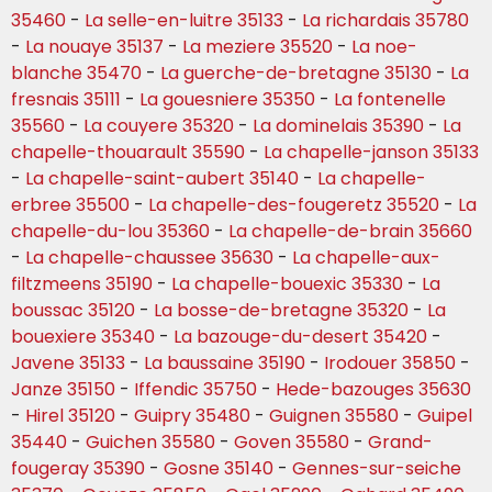
35460
-
La selle-en-luitre 35133
-
La richardais 35780
-
La nouaye 35137
-
La meziere 35520
-
La noe-
blanche 35470
-
La guerche-de-bretagne 35130
-
La
fresnais 35111
-
La gouesniere 35350
-
La fontenelle
35560
-
La couyere 35320
-
La dominelais 35390
-
La
chapelle-thouarault 35590
-
La chapelle-janson 35133
-
La chapelle-saint-aubert 35140
-
La chapelle-
erbree 35500
-
La chapelle-des-fougeretz 35520
-
La
chapelle-du-lou 35360
-
La chapelle-de-brain 35660
-
La chapelle-chaussee 35630
-
La chapelle-aux-
filtzmeens 35190
-
La chapelle-bouexic 35330
-
La
boussac 35120
-
La bosse-de-bretagne 35320
-
La
bouexiere 35340
-
La bazouge-du-desert 35420
-
Javene 35133
-
La baussaine 35190
-
Irodouer 35850
-
Janze 35150
-
Iffendic 35750
-
Hede-bazouges 35630
-
Hirel 35120
-
Guipry 35480
-
Guignen 35580
-
Guipel
35440
-
Guichen 35580
-
Goven 35580
-
Grand-
fougeray 35390
-
Gosne 35140
-
Gennes-sur-seiche