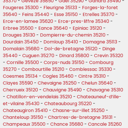
35370
-
Geveze 35850
-
Gael 35290
-
Gahard 35490
-
Fougeres 35300
-
Fleurigne 35133
-
Forges-la-foret
35640
-
Feins 35440
-
Esse 35150
-
Etrelles 35370
-
Erce-en-lamee 35620
-
Erce-pres-liffre 35340
-
Erbree 35500
-
Eance 35640
-
Epiniac 35120
-
Drouges 35130
-
Dompierre-du-chemin 35210
-
Dourdain 35450
-
Domloup 35410
-
Domagne 35113
-
Domalain 35680
-
Dol-de-bretagne 35120
-
Dinge
35440
-
Cuguen 35270
-
Dinard 35800
-
Crevin 35320
-
Cornille 35500
-
Corps-nuds 35150
-
Combourg
35270
-
Combourtille 35210
-
Comblessac 35330
-
Coesmes 35134
-
Cogles 35460
-
Cintre 35310
-
Clayes 35590
-
Chevaigne 35250
-
Chelun 35640
-
Cherrueix 35120
-
Chauvigne 35490
-
Chavagne 35310
-
Chatillon-en-vendelais 35210
-
Chateauneuf-d’ille-
et-vilaine 35430
-
Chateaubourg 35220
-
Chateaugiron 35410
-
Chasne-sur-illet 35250
-
Chanteloup 35150
-
Chartres-de-bretagne 35131
-
Champeaux 35500
-
Chance 35680
-
Cancale 35260