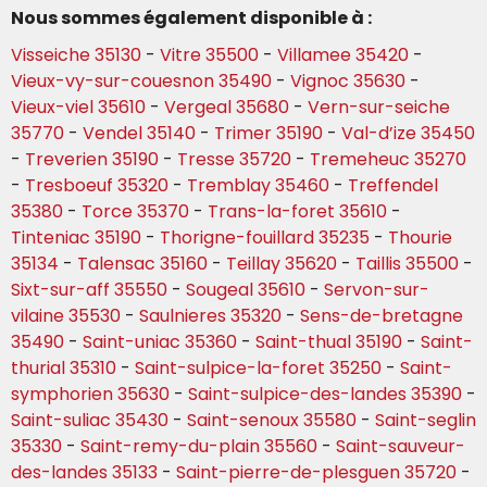
Nous sommes également disponible à :
Visseiche 35130
-
Vitre 35500
-
Villamee 35420
-
Vieux-vy-sur-couesnon 35490
-
Vignoc 35630
-
Vieux-viel 35610
-
Vergeal 35680
-
Vern-sur-seiche
35770
-
Vendel 35140
-
Trimer 35190
-
Val-d’ize 35450
-
Treverien 35190
-
Tresse 35720
-
Tremeheuc 35270
-
Tresboeuf 35320
-
Tremblay 35460
-
Treffendel
35380
-
Torce 35370
-
Trans-la-foret 35610
-
Tinteniac 35190
-
Thorigne-fouillard 35235
-
Thourie
35134
-
Talensac 35160
-
Teillay 35620
-
Taillis 35500
-
Sixt-sur-aff 35550
-
Sougeal 35610
-
Servon-sur-
vilaine 35530
-
Saulnieres 35320
-
Sens-de-bretagne
35490
-
Saint-uniac 35360
-
Saint-thual 35190
-
Saint-
thurial 35310
-
Saint-sulpice-la-foret 35250
-
Saint-
symphorien 35630
-
Saint-sulpice-des-landes 35390
-
Saint-suliac 35430
-
Saint-senoux 35580
-
Saint-seglin
35330
-
Saint-remy-du-plain 35560
-
Saint-sauveur-
des-landes 35133
-
Saint-pierre-de-plesguen 35720
-