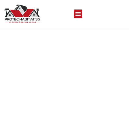
COUVREUR À BAILLE
35460
Protec Habitat 35 met son savoir-faire à votre
disposition pour réaliser vos travaux de toiture
durables, de qualités et esthétique, assurant
une couverture aussi performante que
séduisante.