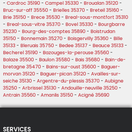
-
Cardroc 35190
-
Campel 35330
-
Broualan 35120
-
Bruc-sur-aff 35550
-
Brielles 35370
-
Breteil 35160
-
Brie 35150
-
Brece 35530
-
Breal-sous-montfort 35310
-
Breal-sous-vitre 35370
-
Bovel 35330
-
Bourgbarre
35230
-
Bourg-des-comptes 35890
-
Boistrudan
35150
-
Bonnemain 35270
-
Boisgervilly 35360
-
Bille
35133
-
Bleruais 35750
-
Bedee 35137
-
Beauce 35133
-
Becherel 35190
-
Bazouges-la-perouse 35560
-
Balaze 35500
-
Baulon 35580
-
Bais 35680
-
Bain-de-
bretagne 35470
-
Bains-sur-oust 35600
-
Baguer-
morvan 35120
-
Baguer-pican 35120
-
Availles-sur-
seiche 35130
-
Argentre-du-plessis 35370
-
Aubigne
35250
-
Arbrissel 35130
-
Andouille-neuville 35250
-
Antrain 35560
-
Amanlis 35150
-
Acigné 35690
SERVICES