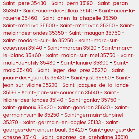
Saint-pere 35430
-
Saint-pern 35190
-
Saint-peran
35380
-
Saint-ouen-des-alleux 35140
-
Saint-ouen-la-
rouerie 35460
-
Saint-onen-la-chapelle 35290
-
Saint-m’herve 35500
-
Saint-m’hervon 35360
-
Saint-
meloir-des-ondes 35350
-
Saint-maugan 35750
-
Saint-medard-sur-ille 35250
-
Saint-marc-sur-
couesnon 35140
-
Saint-marcan 35120
-
Saint-marc-
le-blanc 35460
-
Saint-malon-sur-mel 35750
-
Saint-
malo-de-phily 35480
-
Saint-lunaire 35800
-
Saint-
malo 35400
-
Saint-leger-des-pres 35270
-
Saint-
jouan-des-guerets 35430
-
Saint-just 35550
-
Saint-
jean-sur-vilaine 35220
-
Saint-jacques-de-la-lande
35136
-
Saint-jean-sur-couesnon 35140
-
Saint-
hilaire-des-landes 35140
-
Saint-gonlay 35750
-
Saint-guinoux 35430
-
Saint-gondran 35630
-
Saint-
germain-sur-ille 35250
-
Saint-germain-du-pinel
35370
-
Saint-germain-en-cogles 35133
-
Saint-
georges-de-reintembault 35420
-
Saint-georges-de-
chesne 35140
-
Saint-georges-de-grehaigne 35610
-