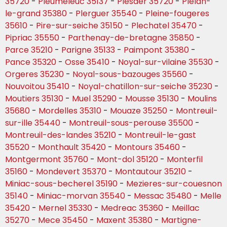
35720
-
Pleumeleuc 35137
-
Plesder 35720
-
Plelan-
le-grand 35380
-
Plerguer 35540
-
Pleine-fougeres
35610
-
Pire-sur-seiche 35150
-
Plechatel 35470
-
Pipriac 35550
-
Parthenay-de-bretagne 35850
-
Parce 35210
-
Parigne 35133
-
Paimpont 35380
-
Pance 35320
-
Osse 35410
-
Noyal-sur-vilaine 35530
-
Orgeres 35230
-
Noyal-sous-bazouges 35560
-
Nouvoitou 35410
-
Noyal-chatillon-sur-seiche 35230
-
Moutiers 35130
-
Muel 35290
-
Mousse 35130
-
Moulins
35680
-
Mordelles 35310
-
Mouaze 35250
-
Montreuil-
sur-ille 35440
-
Montreuil-sous-perouse 35500
-
Montreuil-des-landes 35210
-
Montreuil-le-gast
35520
-
Monthault 35420
-
Montours 35460
-
Montgermont 35760
-
Mont-dol 35120
-
Monterfil
35160
-
Mondevert 35370
-
Montautour 35210
-
Miniac-sous-becherel 35190
-
Mezieres-sur-couesnon
35140
-
Miniac-morvan 35540
-
Messac 35480
-
Melle
35420
-
Mernel 35330
-
Medreac 35360
-
Meillac
35270
-
Mece 35450
-
Maxent 35380
-
Martigne-