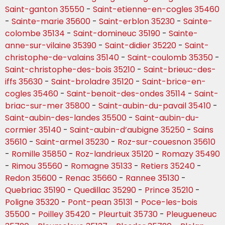
Saint-ganton 35550
-
Saint-etienne-en-cogles 35460
-
Sainte-marie 35600
-
Saint-erblon 35230
-
Sainte-
colombe 35134
-
Saint-domineuc 35190
-
Sainte-
anne-sur-vilaine 35390
-
Saint-didier 35220
-
Saint-
christophe-de-valains 35140
-
Saint-coulomb 35350
-
Saint-christophe-des-bois 35210
-
Saint-brieuc-des-
iffs 35630
-
Saint-broladre 35120
-
Saint-brice-en-
cogles 35460
-
Saint-benoit-des-ondes 35114
-
Saint-
briac-sur-mer 35800
-
Saint-aubin-du-pavail 35410
-
Saint-aubin-des-landes 35500
-
Saint-aubin-du-
cormier 35140
-
Saint-aubin-d’aubigne 35250
-
Sains
35610
-
Saint-armel 35230
-
Roz-sur-couesnon 35610
-
Romille 35850
-
Roz-landrieux 35120
-
Romazy 35490
-
Rimou 35560
-
Romagne 35133
-
Retiers 35240
-
Redon 35600
-
Renac 35660
-
Rannee 35130
-
Quebriac 35190
-
Quedillac 35290
-
Prince 35210
-
Poligne 35320
-
Pont-pean 35131
-
Poce-les-bois
35500
-
Poilley 35420
-
Pleurtuit 35730
-
Pleugueneuc