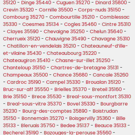
35120
-
Dinge 35440
-
Cuguen 35270
-
Dinard 35800
-
Crevin 35320
-
Cornille 35500
-
Corps-nuds 35150
-
Combourg 35270
-
Combourtille 35210
-
Comblessac
35330
-
Coesmes 35134
-
Cogles 35460
-
Cintre 35310
-
Clayes 35590
-
Chevaigne 35250
-
Chelun 35640
-
Cherrueix 35120
-
Chauvigne 35490
-
Chavagne 35310
-
Chatillon-en-vendelais 35210
-
Chateauneuf-d’ille-
et-vilaine 35430
-
Chateaubourg 35220
-
Chateaugiron 35410
-
Chasne-sur-illet 35250
-
Chanteloup 35150
-
Chartres-de-bretagne 35131
-
Champeaux 35500
-
Chance 35680
-
Cancale 35260
-
Cardroc 35190
-
Campel 35330
-
Broualan 35120
-
Bruc-sur-aff 35550
-
Brielles 35370
-
Breteil 35160
-
Brie 35150
-
Brece 35530
-
Breal-sous-montfort 35310
-
Breal-sous-vitre 35370
-
Bovel 35330
-
Bourgbarre
35230
-
Bourg-des-comptes 35890
-
Boistrudan
35150
-
Bonnemain 35270
-
Boisgervilly 35360
-
Bille
35133
-
Bleruais 35750
-
Bedee 35137
-
Beauce 35133
-
Becherel 35190
-
Bazouges-la-perouse 35560
-