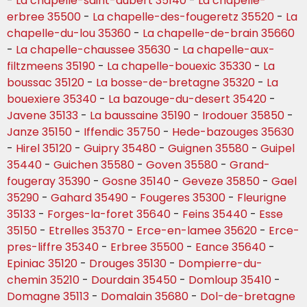
-
La chapelle-saint-aubert 35140
-
La chapelle-
erbree 35500
-
La chapelle-des-fougeretz 35520
-
La
chapelle-du-lou 35360
-
La chapelle-de-brain 35660
-
La chapelle-chaussee 35630
-
La chapelle-aux-
filtzmeens 35190
-
La chapelle-bouexic 35330
-
La
boussac 35120
-
La bosse-de-bretagne 35320
-
La
bouexiere 35340
-
La bazouge-du-desert 35420
-
Javene 35133
-
La baussaine 35190
-
Irodouer 35850
-
Janze 35150
-
Iffendic 35750
-
Hede-bazouges 35630
-
Hirel 35120
-
Guipry 35480
-
Guignen 35580
-
Guipel
35440
-
Guichen 35580
-
Goven 35580
-
Grand-
fougeray 35390
-
Gosne 35140
-
Geveze 35850
-
Gael
35290
-
Gahard 35490
-
Fougeres 35300
-
Fleurigne
35133
-
Forges-la-foret 35640
-
Feins 35440
-
Esse
35150
-
Etrelles 35370
-
Erce-en-lamee 35620
-
Erce-
pres-liffre 35340
-
Erbree 35500
-
Eance 35640
-
Epiniac 35120
-
Drouges 35130
-
Dompierre-du-
chemin 35210
-
Dourdain 35450
-
Domloup 35410
-
Domagne 35113
-
Domalain 35680
-
Dol-de-bretagne