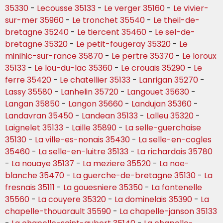
35330
-
Lecousse 35133
-
Le verger 35160
-
Le vivier-
sur-mer 35960
-
Le tronchet 35540
-
Le theil-de-
bretagne 35240
-
Le tiercent 35460
-
Le sel-de-
bretagne 35320
-
Le petit-fougeray 35320
-
Le
minihic-sur-rance 35870
-
Le pertre 35370
-
Le loroux
35133
-
Le lou-du-lac 35360
-
Le crouais 35290
-
Le
ferre 35420
-
Le chatellier 35133
-
Lanrigan 35270
-
Lassy 35580
-
Lanhelin 35720
-
Langouet 35630
-
Langan 35850
-
Langon 35660
-
Landujan 35360
-
Landavran 35450
-
Landean 35133
-
Lalleu 35320
-
Laignelet 35133
-
Laille 35890
-
La selle-guerchaise
35130
-
La ville-es-nonais 35430
-
La selle-en-cogles
35460
-
La selle-en-luitre 35133
-
La richardais 35780
-
La nouaye 35137
-
La meziere 35520
-
La noe-
blanche 35470
-
La guerche-de-bretagne 35130
-
La
fresnais 35111
-
La gouesniere 35350
-
La fontenelle
35560
-
La couyere 35320
-
La dominelais 35390
-
La
chapelle-thouarault 35590
-
La chapelle-janson 35133