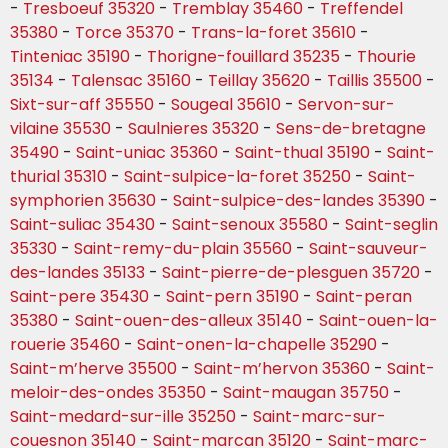
-
Tresboeuf 35320
-
Tremblay 35460
-
Treffendel
35380
-
Torce 35370
-
Trans-la-foret 35610
-
Tinteniac 35190
-
Thorigne-fouillard 35235
-
Thourie
35134
-
Talensac 35160
-
Teillay 35620
-
Taillis 35500
-
Sixt-sur-aff 35550
-
Sougeal 35610
-
Servon-sur-
vilaine 35530
-
Saulnieres 35320
-
Sens-de-bretagne
35490
-
Saint-uniac 35360
-
Saint-thual 35190
-
Saint-
thurial 35310
-
Saint-sulpice-la-foret 35250
-
Saint-
symphorien 35630
-
Saint-sulpice-des-landes 35390
-
Saint-suliac 35430
-
Saint-senoux 35580
-
Saint-seglin
35330
-
Saint-remy-du-plain 35560
-
Saint-sauveur-
des-landes 35133
-
Saint-pierre-de-plesguen 35720
-
Saint-pere 35430
-
Saint-pern 35190
-
Saint-peran
35380
-
Saint-ouen-des-alleux 35140
-
Saint-ouen-la-
rouerie 35460
-
Saint-onen-la-chapelle 35290
-
Saint-m’herve 35500
-
Saint-m’hervon 35360
-
Saint-
meloir-des-ondes 35350
-
Saint-maugan 35750
-
Saint-medard-sur-ille 35250
-
Saint-marc-sur-
couesnon 35140
-
Saint-marcan 35120
-
Saint-marc-