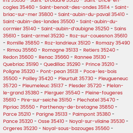
iffs 35630
-
Saint-broladre 35120
-
Saint-brice-en-
cogles 35460
-
Saint-benoit-des-ondes 35114
-
Saint-
briac-sur-mer 35800
-
Saint-aubin-du-pavail 35410
-
Saint-aubin-des-landes 35500
-
Saint-aubin-du-
cormier 35140
-
Saint-aubin-d’aubigne 35250
-
Sains
35610
-
Saint-armel 35230
-
Roz-sur-couesnon 35610
-
Romille 35850
-
Roz-landrieux 35120
-
Romazy 35490
-
Rimou 35560
-
Romagne 35133
-
Retiers 35240
-
Redon 35600
-
Renac 35660
-
Rannee 35130
-
Quebriac 35190
-
Quedillac 35290
-
Prince 35210
-
Poligne 35320
-
Pont-pean 35131
-
Poce-les-bois
35500
-
Poilley 35420
-
Pleurtuit 35730
-
Pleugueneuc
35720
-
Pleumeleuc 35137
-
Plesder 35720
-
Plelan-
le-grand 35380
-
Plerguer 35540
-
Pleine-fougeres
35610
-
Pire-sur-seiche 35150
-
Plechatel 35470
-
Pipriac 35550
-
Parthenay-de-bretagne 35850
-
Parce 35210
-
Parigne 35133
-
Paimpont 35380
-
Pance 35320
-
Osse 35410
-
Noyal-sur-vilaine 35530
-
Orgeres 35230
-
Noyal-sous-bazouges 35560
-