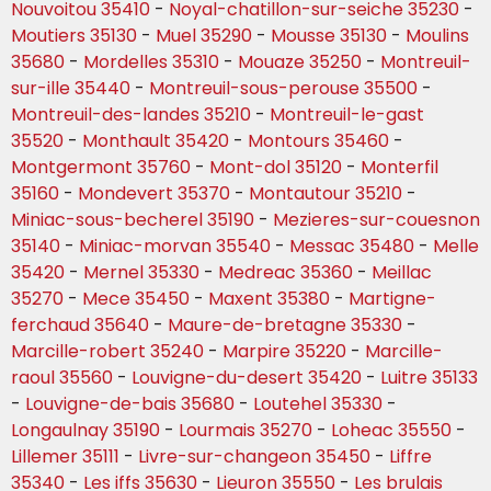
Nouvoitou 35410
-
Noyal-chatillon-sur-seiche 35230
-
Moutiers 35130
-
Muel 35290
-
Mousse 35130
-
Moulins
35680
-
Mordelles 35310
-
Mouaze 35250
-
Montreuil-
sur-ille 35440
-
Montreuil-sous-perouse 35500
-
Montreuil-des-landes 35210
-
Montreuil-le-gast
35520
-
Monthault 35420
-
Montours 35460
-
Montgermont 35760
-
Mont-dol 35120
-
Monterfil
35160
-
Mondevert 35370
-
Montautour 35210
-
Miniac-sous-becherel 35190
-
Mezieres-sur-couesnon
35140
-
Miniac-morvan 35540
-
Messac 35480
-
Melle
35420
-
Mernel 35330
-
Medreac 35360
-
Meillac
35270
-
Mece 35450
-
Maxent 35380
-
Martigne-
ferchaud 35640
-
Maure-de-bretagne 35330
-
Marcille-robert 35240
-
Marpire 35220
-
Marcille-
raoul 35560
-
Louvigne-du-desert 35420
-
Luitre 35133
-
Louvigne-de-bais 35680
-
Loutehel 35330
-
Longaulnay 35190
-
Lourmais 35270
-
Loheac 35550
-
Lillemer 35111
-
Livre-sur-changeon 35450
-
Liffre
35340
-
Les iffs 35630
-
Lieuron 35550
-
Les brulais