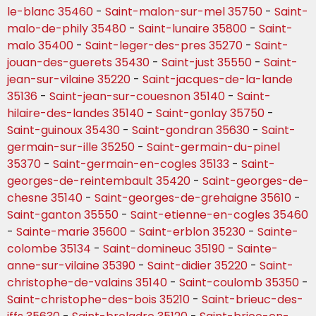
le-blanc 35460
-
Saint-malon-sur-mel 35750
-
Saint-
malo-de-phily 35480
-
Saint-lunaire 35800
-
Saint-
malo 35400
-
Saint-leger-des-pres 35270
-
Saint-
jouan-des-guerets 35430
-
Saint-just 35550
-
Saint-
jean-sur-vilaine 35220
-
Saint-jacques-de-la-lande
35136
-
Saint-jean-sur-couesnon 35140
-
Saint-
hilaire-des-landes 35140
-
Saint-gonlay 35750
-
Saint-guinoux 35430
-
Saint-gondran 35630
-
Saint-
germain-sur-ille 35250
-
Saint-germain-du-pinel
35370
-
Saint-germain-en-cogles 35133
-
Saint-
georges-de-reintembault 35420
-
Saint-georges-de-
chesne 35140
-
Saint-georges-de-grehaigne 35610
-
Saint-ganton 35550
-
Saint-etienne-en-cogles 35460
-
Sainte-marie 35600
-
Saint-erblon 35230
-
Sainte-
colombe 35134
-
Saint-domineuc 35190
-
Sainte-
anne-sur-vilaine 35390
-
Saint-didier 35220
-
Saint-
christophe-de-valains 35140
-
Saint-coulomb 35350
-
Saint-christophe-des-bois 35210
-
Saint-brieuc-des-