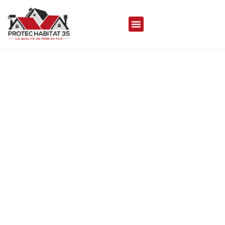
COUVREUR À MONTHAULT
35420
Protec Habitat 35 met son savoir-faire à votre
disposition pour réaliser vos travaux de toiture
durables, de qualités et esthétique, assurant
une couverture aussi performante que
séduisante.