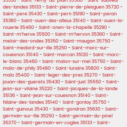
35330
-
Saint-remy-du-plain 35560
-
Saint-sauveur-
des-landes 35133
-
Saint-pierre-de-plesguen 35720
-
Saint-pere 35430
-
Saint-pern 35190
-
Saint-peran
35380
-
Saint-ouen-des-alleux 35140
-
Saint-ouen-la-
rouerie 35460
-
Saint-onen-la-chapelle 35290
-
Saint-m’herve 35500
-
Saint-m’hervon 35360
-
Saint-
meloir-des-ondes 35350
-
Saint-maugan 35750
-
Saint-medard-sur-ille 35250
-
Saint-marc-sur-
couesnon 35140
-
Saint-marcan 35120
-
Saint-marc-
le-blanc 35460
-
Saint-malon-sur-mel 35750
-
Saint-
malo-de-phily 35480
-
Saint-lunaire 35800
-
Saint-
malo 35400
-
Saint-leger-des-pres 35270
-
Saint-
jouan-des-guerets 35430
-
Saint-just 35550
-
Saint-
jean-sur-vilaine 35220
-
Saint-jacques-de-la-lande
35136
-
Saint-jean-sur-couesnon 35140
-
Saint-
hilaire-des-landes 35140
-
Saint-gonlay 35750
-
Saint-guinoux 35430
-
Saint-gondran 35630
-
Saint-
germain-sur-ille 35250
-
Saint-germain-du-pinel
35370
-
Saint-germain-en-cogles 35133
-
Saint-