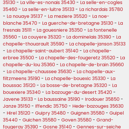
35130
-
La ville-es-nonais 35430
-
La selle-en-cogles
35460
-
La selle-en-luitre 35133
-
La richardais 35780
-
La nouaye 35137
-
La meziere 35520
-
La noe-
blanche 35470
-
La guerche-de-bretagne 35130
-
La
fresnais 35111
-
La gouesniere 35350
-
La fontenelle
35560
-
La couyere 35320
-
La dominelais 35390
-
La
chapelle-thouarault 35590
-
La chapelle-janson 35133
-
La chapelle-saint-aubert 35140
-
La chapelle-
erbree 35500
-
La chapelle-des-fougeretz 35520
-
La
chapelle-du-lou 35360
-
La chapelle-de-brain 35660
-
La chapelle-chaussee 35630
-
La chapelle-aux-
filtzmeens 35190
-
La chapelle-bouexic 35330
-
La
boussac 35120
-
La bosse-de-bretagne 35320
-
La
bouexiere 35340
-
La bazouge-du-desert 35420
-
Javene 35133
-
La baussaine 35190
-
Irodouer 35850
-
Janze 35150
-
Iffendic 35750
-
Hede-bazouges 35630
-
Hirel 35120
-
Guipry 35480
-
Guignen 35580
-
Guipel
35440
-
Guichen 35580
-
Goven 35580
-
Grand-
fougeray 35390
-
Gosne 35140
-
Gennes-sur-seiche