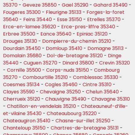
35370
-
Geveze 35850
-
Gael 35290
-
Gahard 35490
-
Fougeres 35300
-
Fleurigne 35133
-
Forges-la-foret
35640
-
Feins 35440
-
Esse 35150
-
Etrelles 35370
-
Erce-en-lamee 35620
-
Erce-pres-liffre 35340
-
Erbree 35500
-
Eance 35640
-
Epiniac 35120
-
Drouges 35130
-
Dompierre-du-chemin 35210
-
Dourdain 35450
-
Domloup 35410
-
Domagne 35113
-
Domalain 35680
-
Dol-de-bretagne 35120
-
Dinge
35440
-
Cuguen 35270
-
Dinard 35800
-
Crevin 35320
-
Cornille 35500
-
Corps-nuds 35150
-
Combourg
35270
-
Combourtille 35210
-
Comblessac 35330
-
Coesmes 35134
-
Cogles 35460
-
Cintre 35310
-
Clayes 35590
-
Chevaigne 35250
-
Chelun 35640
-
Cherrueix 35120
-
Chauvigne 35490
-
Chavagne 35310
-
Chatillon-en-vendelais 35210
-
Chateauneuf-d’ille-
et-vilaine 35430
-
Chateaubourg 35220
-
Chateaugiron 35410
-
Chasne-sur-illet 35250
-
Chanteloup 35150
-
Chartres-de-bretagne 35131
-