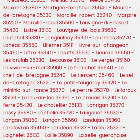
-
Medreac 35360
-
Meillac 35270
-
Mece 35450
-
Maxent 35380
-
Martigne-ferchaud 35640
-
Maure-
de-bretagne 35330
-
Marcille-robert 35240
-
Marpire
35220
-
Marcille-raoul 35560
-
Louvigne-du-desert
35420
-
Luitre 35133
-
Louvigne-de-bais 35680
-
Loutehel 35330
-
Longaulnay 35190
-
Lourmais 35270
-
Loheac 35550
-
Lillemer 35111
-
Livre-sur-changeon
35450
-
Liffre 35340
-
Les iffs 35630
-
Lieuron 35550
-
Les brulais 35330
-
Lecousse 35133
-
Le verger 35160
-
Le vivier-sur-mer 35960
-
Le tronchet 35540
-
Le
theil-de-bretagne 35240
-
Le tiercent 35460
-
Le sel-
de-bretagne 35320
-
Le petit-fougeray 35320
-
Le
minihic-sur-rance 35870
-
Le pertre 35370
-
Le loroux
35133
-
Le lou-du-lac 35360
-
Le crouais 35290
-
Le
ferre 35420
-
Le chatellier 35133
-
Lanrigan 35270
-
Lassy 35580
-
Lanhelin 35720
-
Langouet 35630
-
Langan 35850
-
Langon 35660
-
Landujan 35360
-
Landavran 35450
-
Landean 35133
-
Lalleu 35320
-
Laignelet 35133
-
Laille 35890
-
La selle-guerchaise