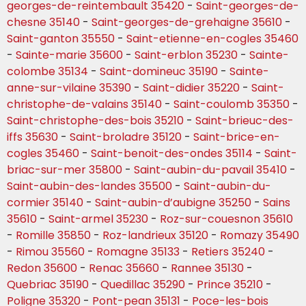
georges-de-reintembault 35420
-
Saint-georges-de-
chesne 35140
-
Saint-georges-de-grehaigne 35610
-
Saint-ganton 35550
-
Saint-etienne-en-cogles 35460
-
Sainte-marie 35600
-
Saint-erblon 35230
-
Sainte-
colombe 35134
-
Saint-domineuc 35190
-
Sainte-
anne-sur-vilaine 35390
-
Saint-didier 35220
-
Saint-
christophe-de-valains 35140
-
Saint-coulomb 35350
-
Saint-christophe-des-bois 35210
-
Saint-brieuc-des-
iffs 35630
-
Saint-broladre 35120
-
Saint-brice-en-
cogles 35460
-
Saint-benoit-des-ondes 35114
-
Saint-
briac-sur-mer 35800
-
Saint-aubin-du-pavail 35410
-
Saint-aubin-des-landes 35500
-
Saint-aubin-du-
cormier 35140
-
Saint-aubin-d’aubigne 35250
-
Sains
35610
-
Saint-armel 35230
-
Roz-sur-couesnon 35610
-
Romille 35850
-
Roz-landrieux 35120
-
Romazy 35490
-
Rimou 35560
-
Romagne 35133
-
Retiers 35240
-
Redon 35600
-
Renac 35660
-
Rannee 35130
-
Quebriac 35190
-
Quedillac 35290
-
Prince 35210
-
Poligne 35320
-
Pont-pean 35131
-
Poce-les-bois