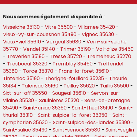
Nous sommes également disponible à :
Visseiche 35130
-
Vitre 35500
-
Villamee 35420
-
Vieux-vy-sur-couesnon 35490
-
Vignoc 35630
-
Vieux-viel 35610
-
Vergeal 35680
-
Vern-sur-seiche
35770
-
Vendel 35140
-
Trimer 35190
-
Val-d’ize 35450
-
Treverien 35190
-
Tresse 35720
-
Tremeheuc 35270
-
Tresboeuf 35320
-
Tremblay 35460
-
Treffendel
35380
-
Torce 35370
-
Trans-la-foret 35610
-
Tinteniac 35190
-
Thorigne-fouillard 35235
-
Thourie
35134
-
Talensac 35160
-
Teillay 35620
-
Taillis 35500
-
Sixt-sur-aff 35550
-
Sougeal 35610
-
Servon-sur-
vilaine 35530
-
Saulnieres 35320
-
Sens-de-bretagne
35490
-
Saint-uniac 35360
-
Saint-thual 35190
-
Saint-
thurial 35310
-
Saint-sulpice-la-foret 35250
-
Saint-
symphorien 35630
-
Saint-sulpice-des-landes 35390
-
Saint-suliac 35430
-
Saint-senoux 35580
-
Saint-seglin