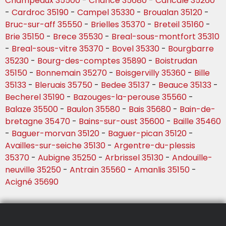
Champeaux 35500
-
Chance 35680
-
Cancale 35260
-
Cardroc 35190
-
Campel 35330
-
Broualan 35120
-
Bruc-sur-aff 35550
-
Brielles 35370
-
Breteil 35160
-
Brie 35150
-
Brece 35530
-
Breal-sous-montfort 35310
-
Breal-sous-vitre 35370
-
Bovel 35330
-
Bourgbarre
35230
-
Bourg-des-comptes 35890
-
Boistrudan
35150
-
Bonnemain 35270
-
Boisgervilly 35360
-
Bille
35133
-
Bleruais 35750
-
Bedee 35137
-
Beauce 35133
-
Becherel 35190
-
Bazouges-la-perouse 35560
-
Balaze 35500
-
Baulon 35580
-
Bais 35680
-
Bain-de-
bretagne 35470
-
Bains-sur-oust 35600
-
Baille 35460
-
Baguer-morvan 35120
-
Baguer-pican 35120
-
Availles-sur-seiche 35130
-
Argentre-du-plessis
35370
-
Aubigne 35250
-
Arbrissel 35130
-
Andouille-
neuville 35250
-
Antrain 35560
-
Amanlis 35150
-
Acigné 35690