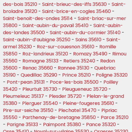
des-bois 35210
-
Saint-brieuc-des-iffs 35630
-
Saint-
broladre 35120
-
Saint-brice-en-cogles 35460
-
Saint-benoit-des-ondes 35114
-
Saint-briac-sur-mer
35800
-
Saint-aubin-du-pavail 35410
-
Saint-aubin-
des-landes 35500
-
Saint-aubin-du-cormier 35140
-
Saint-aubin-d’aubigne 35250
-
Sains 35610
-
Saint-
armel 35230
-
Roz-sur-couesnon 35610
-
Romille
35850
-
Roz-landrieux 35120
-
Romazy 35490
-
Rimou
35560
-
Romagne 35133
-
Retiers 35240
-
Redon
35600
-
Renac 35660
-
Rannee 35130
-
Quebriac
35190
-
Quedillac 35290
-
Prince 35210
-
Poligne 35320
-
Pont-pean 35131
-
Poce-les-bois 35500
-
Poilley
35420
-
Pleurtuit 35730
-
Pleugueneuc 35720
-
Pleumeleuc 35137
-
Plesder 35720
-
Plelan-le-grand
35380
-
Plerguer 35540
-
Pleine-fougeres 35610
-
Pire-sur-seiche 35150
-
Plechatel 35470
-
Pipriac
35550
-
Parthenay-de-bretagne 35850
-
Parce 35210
-
Parigne 35133
-
Paimpont 35380
-
Pance 35320
-
Osse 35410
-
Noyal-sur-vilaine 35530
-
Orgeres 35230