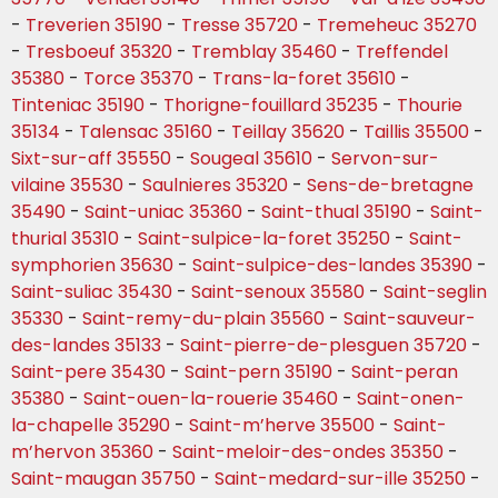
-
Treverien 35190
-
Tresse 35720
-
Tremeheuc 35270
-
Tresboeuf 35320
-
Tremblay 35460
-
Treffendel
35380
-
Torce 35370
-
Trans-la-foret 35610
-
Tinteniac 35190
-
Thorigne-fouillard 35235
-
Thourie
35134
-
Talensac 35160
-
Teillay 35620
-
Taillis 35500
-
Sixt-sur-aff 35550
-
Sougeal 35610
-
Servon-sur-
vilaine 35530
-
Saulnieres 35320
-
Sens-de-bretagne
35490
-
Saint-uniac 35360
-
Saint-thual 35190
-
Saint-
thurial 35310
-
Saint-sulpice-la-foret 35250
-
Saint-
symphorien 35630
-
Saint-sulpice-des-landes 35390
-
Saint-suliac 35430
-
Saint-senoux 35580
-
Saint-seglin
35330
-
Saint-remy-du-plain 35560
-
Saint-sauveur-
des-landes 35133
-
Saint-pierre-de-plesguen 35720
-
Saint-pere 35430
-
Saint-pern 35190
-
Saint-peran
35380
-
Saint-ouen-la-rouerie 35460
-
Saint-onen-
la-chapelle 35290
-
Saint-m’herve 35500
-
Saint-
m’hervon 35360
-
Saint-meloir-des-ondes 35350
-
Saint-maugan 35750
-
Saint-medard-sur-ille 35250
-