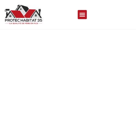
COUVREUR À SAINT-
OUEN-DES-ALLEUX 35140
Protec Habitat 35 met son savoir-faire à votre
disposition pour réaliser vos travaux de toiture
durables, de qualités et esthétique, assurant
une couverture aussi performante que
séduisante.