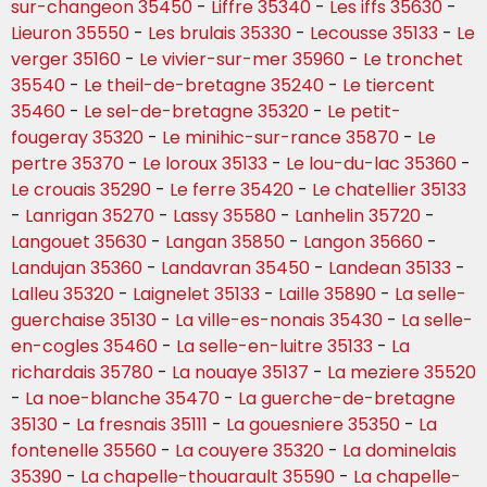
sur-changeon 35450
-
Liffre 35340
-
Les iffs 35630
-
Lieuron 35550
-
Les brulais 35330
-
Lecousse 35133
-
Le
verger 35160
-
Le vivier-sur-mer 35960
-
Le tronchet
35540
-
Le theil-de-bretagne 35240
-
Le tiercent
35460
-
Le sel-de-bretagne 35320
-
Le petit-
fougeray 35320
-
Le minihic-sur-rance 35870
-
Le
pertre 35370
-
Le loroux 35133
-
Le lou-du-lac 35360
-
Le crouais 35290
-
Le ferre 35420
-
Le chatellier 35133
-
Lanrigan 35270
-
Lassy 35580
-
Lanhelin 35720
-
Langouet 35630
-
Langan 35850
-
Langon 35660
-
Landujan 35360
-
Landavran 35450
-
Landean 35133
-
Lalleu 35320
-
Laignelet 35133
-
Laille 35890
-
La selle-
guerchaise 35130
-
La ville-es-nonais 35430
-
La selle-
en-cogles 35460
-
La selle-en-luitre 35133
-
La
richardais 35780
-
La nouaye 35137
-
La meziere 35520
-
La noe-blanche 35470
-
La guerche-de-bretagne
35130
-
La fresnais 35111
-
La gouesniere 35350
-
La
fontenelle 35560
-
La couyere 35320
-
La dominelais
35390
-
La chapelle-thouarault 35590
-
La chapelle-