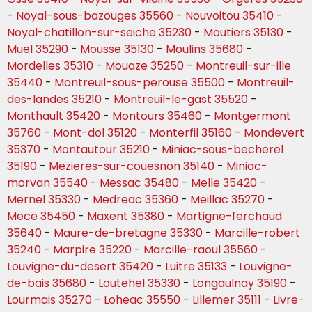
-
Noyal-sous-bazouges 35560
-
Nouvoitou 35410
-
Noyal-chatillon-sur-seiche 35230
-
Moutiers 35130
-
Muel 35290
-
Mousse 35130
-
Moulins 35680
-
Mordelles 35310
-
Mouaze 35250
-
Montreuil-sur-ille
35440
-
Montreuil-sous-perouse 35500
-
Montreuil-
des-landes 35210
-
Montreuil-le-gast 35520
-
Monthault 35420
-
Montours 35460
-
Montgermont
35760
-
Mont-dol 35120
-
Monterfil 35160
-
Mondevert
35370
-
Montautour 35210
-
Miniac-sous-becherel
35190
-
Mezieres-sur-couesnon 35140
-
Miniac-
morvan 35540
-
Messac 35480
-
Melle 35420
-
Mernel 35330
-
Medreac 35360
-
Meillac 35270
-
Mece 35450
-
Maxent 35380
-
Martigne-ferchaud
35640
-
Maure-de-bretagne 35330
-
Marcille-robert
35240
-
Marpire 35220
-
Marcille-raoul 35560
-
Louvigne-du-desert 35420
-
Luitre 35133
-
Louvigne-
de-bais 35680
-
Loutehel 35330
-
Longaulnay 35190
-
Lourmais 35270
-
Loheac 35550
-
Lillemer 35111
-
Livre-