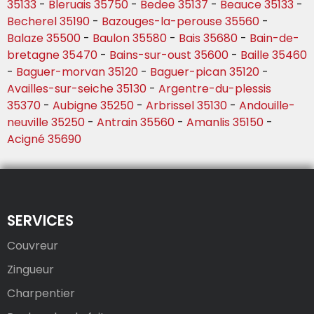
35133
-
Bleruais 35750
-
Bedee 35137
-
Beauce 35133
-
Becherel 35190
-
Bazouges-la-perouse 35560
-
Balaze 35500
-
Baulon 35580
-
Bais 35680
-
Bain-de-
bretagne 35470
-
Bains-sur-oust 35600
-
Baille 35460
-
Baguer-morvan 35120
-
Baguer-pican 35120
-
Availles-sur-seiche 35130
-
Argentre-du-plessis
35370
-
Aubigne 35250
-
Arbrissel 35130
-
Andouille-
neuville 35250
-
Antrain 35560
-
Amanlis 35150
-
Acigné 35690
SERVICES
Couvreur
Zingueur
Charpentier