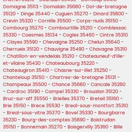
Domagne 35113
-
Domalain 35680
-
Dol-de-bretagne
35120
-
Dinge 35440
-
Cuguen 35270
-
Dinard 35800
-
Crevin 35320
-
Cornille 35500
-
Corps-nuds 35150
-
Combourg 35270
-
Combourtille 35210
-
Comblessac
35330
-
Coesmes 35134
-
Cogles 35460
-
Cintre 35310
-
Clayes 35590
-
Chevaigne 35250
-
Chelun 35640
-
Cherrueix 35120
-
Chauvigne 35490
-
Chavagne 35310
-
Chatillon-en-vendelais 35210
-
Chateauneuf-d’ille-
et-vilaine 35430
-
Chateaubourg 35220
-
Chateaugiron 35410
-
Chasne-sur-illet 35250
-
Chanteloup 35150
-
Chartres-de-bretagne 35131
-
Champeaux 35500
-
Chance 35680
-
Cancale 35260
-
Cardroc 35190
-
Campel 35330
-
Broualan 35120
-
Bruc-sur-aff 35550
-
Brielles 35370
-
Breteil 35160
-
Brie 35150
-
Brece 35530
-
Breal-sous-montfort 35310
-
Breal-sous-vitre 35370
-
Bovel 35330
-
Bourgbarre
35230
-
Bourg-des-comptes 35890
-
Boistrudan
35150
-
Bonnemain 35270
-
Boisgervilly 35360
-
Bille