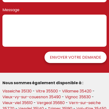
Message
ENVOYER VOTRE DEMANDE
Nous sommes également disponible à :
Visseiche 35130
-
Vitre 35500
-
Villamee 35420
-
Vieux-vy-sur-couesnon 35490
-
Vignoc 35630
-
Vieux-viel 35610
-
Vergeal 35680
-
Vern-sur-seiche
35770
-
Vendel 35140
-
Trimer 35190
-
Val-d’ize 35450