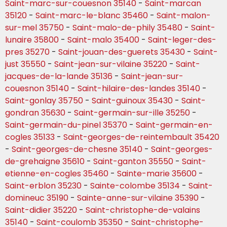
Saint-marc-sur-couesnon 35140
-
Saint-marcan
35120
-
Saint-marc-le-blanc 35460
-
Saint-malon-
sur-mel 35750
-
Saint-malo-de-phily 35480
-
Saint-
lunaire 35800
-
Saint-malo 35400
-
Saint-leger-des-
pres 35270
-
Saint-jouan-des-guerets 35430
-
Saint-
just 35550
-
Saint-jean-sur-vilaine 35220
-
Saint-
jacques-de-la-lande 35136
-
Saint-jean-sur-
couesnon 35140
-
Saint-hilaire-des-landes 35140
-
Saint-gonlay 35750
-
Saint-guinoux 35430
-
Saint-
gondran 35630
-
Saint-germain-sur-ille 35250
-
Saint-germain-du-pinel 35370
-
Saint-germain-en-
cogles 35133
-
Saint-georges-de-reintembault 35420
-
Saint-georges-de-chesne 35140
-
Saint-georges-
de-grehaigne 35610
-
Saint-ganton 35550
-
Saint-
etienne-en-cogles 35460
-
Sainte-marie 35600
-
Saint-erblon 35230
-
Sainte-colombe 35134
-
Saint-
domineuc 35190
-
Sainte-anne-sur-vilaine 35390
-
Saint-didier 35220
-
Saint-christophe-de-valains
35140
-
Saint-coulomb 35350
-
Saint-christophe-