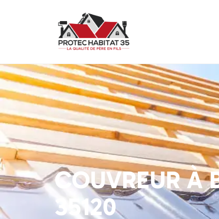
COUVREUR À 
35120