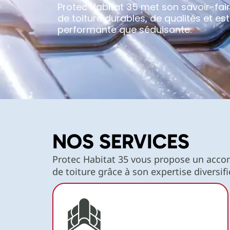
Protec Habitat 35 met son savoir-fair
de toiture durables, de qualités et e
performante que séduisante.
NOS SERVICES
Protec Habitat 35 vous propose un acc
de toiture grâce à son expertise diversifi