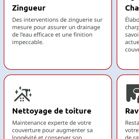
Zingueur
Cha
Des interventions de zinguerie sur
Élabo
mesure pour assurer un drainage
charp
de l’eau efficace et une finition
savoi
impeccable.
actue
couve
Nettoyage de toiture
Rav
Maintenance experte de votre
Resta
couverture pour augmenter sa
votre
longévité et conserver son
de r