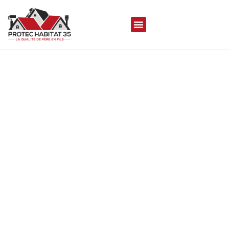
COUVREUR À QUEDILLAC
35290
Protec Habitat 35 met son savoir-faire à votre
disposition pour réaliser vos travaux de toiture
durables, de qualités et esthétique, assurant
une couverture aussi performante que
séduisante.