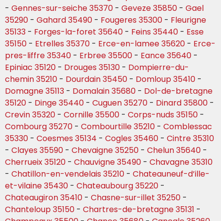
-
Gennes-sur-seiche 35370
-
Geveze 35850
-
Gael
35290
-
Gahard 35490
-
Fougeres 35300
-
Fleurigne
35133
-
Forges-la-foret 35640
-
Feins 35440
-
Esse
35150
-
Etrelles 35370
-
Erce-en-lamee 35620
-
Erce-
pres-liffre 35340
-
Erbree 35500
-
Eance 35640
-
Epiniac 35120
-
Drouges 35130
-
Dompierre-du-
chemin 35210
-
Dourdain 35450
-
Domloup 35410
-
Domagne 35113
-
Domalain 35680
-
Dol-de-bretagne
35120
-
Dinge 35440
-
Cuguen 35270
-
Dinard 35800
-
Crevin 35320
-
Cornille 35500
-
Corps-nuds 35150
-
Combourg 35270
-
Combourtille 35210
-
Comblessac
35330
-
Coesmes 35134
-
Cogles 35460
-
Cintre 35310
-
Clayes 35590
-
Chevaigne 35250
-
Chelun 35640
-
Cherrueix 35120
-
Chauvigne 35490
-
Chavagne 35310
-
Chatillon-en-vendelais 35210
-
Chateauneuf-d’ille-
et-vilaine 35430
-
Chateaubourg 35220
-
Chateaugiron 35410
-
Chasne-sur-illet 35250
-
Chanteloup 35150
-
Chartres-de-bretagne 35131
-