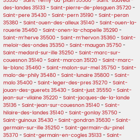
35330
-
Saint-remy-du-plain 35560
-
Saint-sauveur-
des-landes 35133
-
Saint-pierre-de-plesguen 35720
-
Saint-pere 35430
-
Saint-pern 35190
-
Saint-peran
35380
-
Saint-ouen-des-alleux 35140
-
Saint-ouen-la-
rouerie 35460
-
Saint-onen-la-chapelle 35290
-
Saint-m’herve 35500
-
Saint-m’hervon 35360
-
Saint-
meloir-des-ondes 35350
-
Saint-maugan 35750
-
Saint-medard-sur-ille 35250
-
Saint-marc-sur-
couesnon 35140
-
Saint-marcan 35120
-
Saint-marc-
le-blanc 35460
-
Saint-malon-sur-mel 35750
-
Saint-
malo-de-phily 35480
-
Saint-lunaire 35800
-
Saint-
malo 35400
-
Saint-leger-des-pres 35270
-
Saint-
jouan-des-guerets 35430
-
Saint-just 35550
-
Saint-
jean-sur-vilaine 35220
-
Saint-jacques-de-la-lande
35136
-
Saint-jean-sur-couesnon 35140
-
Saint-
hilaire-des-landes 35140
-
Saint-gonlay 35750
-
Saint-guinoux 35430
-
Saint-gondran 35630
-
Saint-
germain-sur-ille 35250
-
Saint-germain-du-pinel
35370
-
Saint-germain-en-cogles 35133
-
Saint-