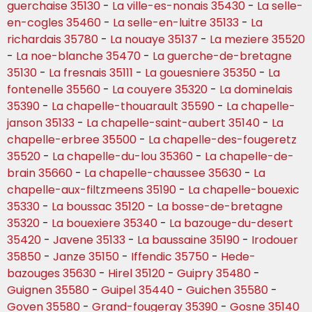
guerchaise 35130
-
La ville-es-nonais 35430
-
La selle-
en-cogles 35460
-
La selle-en-luitre 35133
-
La
richardais 35780
-
La nouaye 35137
-
La meziere 35520
-
La noe-blanche 35470
-
La guerche-de-bretagne
35130
-
La fresnais 35111
-
La gouesniere 35350
-
La
fontenelle 35560
-
La couyere 35320
-
La dominelais
35390
-
La chapelle-thouarault 35590
-
La chapelle-
janson 35133
-
La chapelle-saint-aubert 35140
-
La
chapelle-erbree 35500
-
La chapelle-des-fougeretz
35520
-
La chapelle-du-lou 35360
-
La chapelle-de-
brain 35660
-
La chapelle-chaussee 35630
-
La
chapelle-aux-filtzmeens 35190
-
La chapelle-bouexic
35330
-
La boussac 35120
-
La bosse-de-bretagne
35320
-
La bouexiere 35340
-
La bazouge-du-desert
35420
-
Javene 35133
-
La baussaine 35190
-
Irodouer
35850
-
Janze 35150
-
Iffendic 35750
-
Hede-
bazouges 35630
-
Hirel 35120
-
Guipry 35480
-
Guignen 35580
-
Guipel 35440
-
Guichen 35580
-
Goven 35580
-
Grand-fougeray 35390
-
Gosne 35140