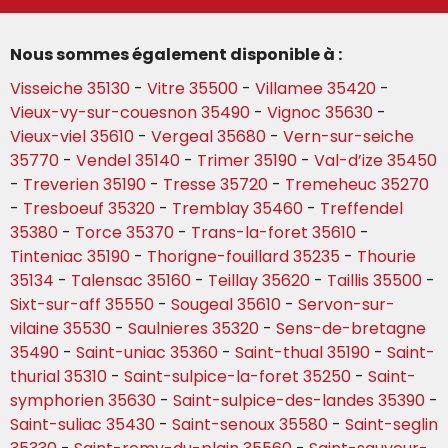
Nous sommes également disponible à :
Visseiche 35130
-
Vitre 35500
-
Villamee 35420
-
Vieux-vy-sur-couesnon 35490
-
Vignoc 35630
-
Vieux-viel 35610
-
Vergeal 35680
-
Vern-sur-seiche
35770
-
Vendel 35140
-
Trimer 35190
-
Val-d’ize 35450
-
Treverien 35190
-
Tresse 35720
-
Tremeheuc 35270
-
Tresboeuf 35320
-
Tremblay 35460
-
Treffendel
35380
-
Torce 35370
-
Trans-la-foret 35610
-
Tinteniac 35190
-
Thorigne-fouillard 35235
-
Thourie
35134
-
Talensac 35160
-
Teillay 35620
-
Taillis 35500
-
Sixt-sur-aff 35550
-
Sougeal 35610
-
Servon-sur-
vilaine 35530
-
Saulnieres 35320
-
Sens-de-bretagne
35490
-
Saint-uniac 35360
-
Saint-thual 35190
-
Saint-
thurial 35310
-
Saint-sulpice-la-foret 35250
-
Saint-
symphorien 35630
-
Saint-sulpice-des-landes 35390
-
Saint-suliac 35430
-
Saint-senoux 35580
-
Saint-seglin