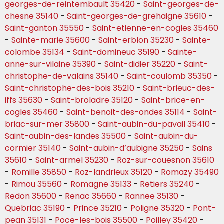
georges-de-reintembault 35420
-
Saint-georges-de-
chesne 35140
-
Saint-georges-de-grehaigne 35610
-
Saint-ganton 35550
-
Saint-etienne-en-cogles 35460
-
Sainte-marie 35600
-
Saint-erblon 35230
-
Sainte-
colombe 35134
-
Saint-domineuc 35190
-
Sainte-
anne-sur-vilaine 35390
-
Saint-didier 35220
-
Saint-
christophe-de-valains 35140
-
Saint-coulomb 35350
-
Saint-christophe-des-bois 35210
-
Saint-brieuc-des-
iffs 35630
-
Saint-broladre 35120
-
Saint-brice-en-
cogles 35460
-
Saint-benoit-des-ondes 35114
-
Saint-
briac-sur-mer 35800
-
Saint-aubin-du-pavail 35410
-
Saint-aubin-des-landes 35500
-
Saint-aubin-du-
cormier 35140
-
Saint-aubin-d’aubigne 35250
-
Sains
35610
-
Saint-armel 35230
-
Roz-sur-couesnon 35610
-
Romille 35850
-
Roz-landrieux 35120
-
Romazy 35490
-
Rimou 35560
-
Romagne 35133
-
Retiers 35240
-
Redon 35600
-
Renac 35660
-
Rannee 35130
-
Quebriac 35190
-
Prince 35210
-
Poligne 35320
-
Pont-
pean 35131
-
Poce-les-bois 35500
-
Poilley 35420
-