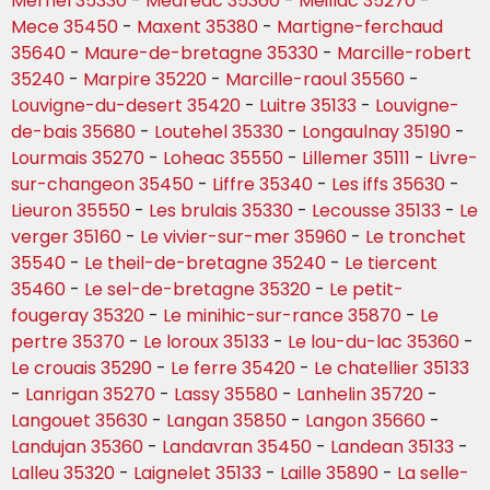
Mernel 35330
-
Medreac 35360
-
Meillac 35270
-
Mece 35450
-
Maxent 35380
-
Martigne-ferchaud
35640
-
Maure-de-bretagne 35330
-
Marcille-robert
35240
-
Marpire 35220
-
Marcille-raoul 35560
-
Louvigne-du-desert 35420
-
Luitre 35133
-
Louvigne-
de-bais 35680
-
Loutehel 35330
-
Longaulnay 35190
-
Lourmais 35270
-
Loheac 35550
-
Lillemer 35111
-
Livre-
sur-changeon 35450
-
Liffre 35340
-
Les iffs 35630
-
Lieuron 35550
-
Les brulais 35330
-
Lecousse 35133
-
Le
verger 35160
-
Le vivier-sur-mer 35960
-
Le tronchet
35540
-
Le theil-de-bretagne 35240
-
Le tiercent
35460
-
Le sel-de-bretagne 35320
-
Le petit-
fougeray 35320
-
Le minihic-sur-rance 35870
-
Le
pertre 35370
-
Le loroux 35133
-
Le lou-du-lac 35360
-
Le crouais 35290
-
Le ferre 35420
-
Le chatellier 35133
-
Lanrigan 35270
-
Lassy 35580
-
Lanhelin 35720
-
Langouet 35630
-
Langan 35850
-
Langon 35660
-
Landujan 35360
-
Landavran 35450
-
Landean 35133
-
Lalleu 35320
-
Laignelet 35133
-
Laille 35890
-
La selle-