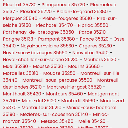
Pleurtuit 35730
-
Pleugueneuc 35720
-
Pleumeleuc
35137
-
Plesder 35720
-
Plelan-le-grand 35380
-
Plerguer 35540
-
Pleine-fougeres 35610
-
Pire-sur-
seiche 35150
-
Plechatel 35470
-
Pipriac 35550
-
Parthenay-de-bretagne 35850
-
Parce 35210
-
Parigne 35133
-
Paimpont 35380
-
Pance 35320
-
Osse
35410
-
Noyal-sur-vilaine 35530
-
Orgeres 35230
-
Noyal-sous-bazouges 35560
-
Nouvoitou 35410
-
Noyal-chatillon-sur-seiche 35230
-
Moutiers 35130
-
Muel 35290
-
Mousse 35130
-
Moulins 35680
-
Mordelles 35310
-
Mouaze 35250
-
Montreuil-sur-ille
35440
-
Montreuil-sous-perouse 35500
-
Montreuil-
des-landes 35210
-
Montreuil-le-gast 35520
-
Monthault 35420
-
Montours 35460
-
Montgermont
35760
-
Mont-dol 35120
-
Monterfil 35160
-
Mondevert
35370
-
Montautour 35210
-
Miniac-sous-becherel
35190
-
Mezieres-sur-couesnon 35140
-
Miniac-
morvan 35540
-
Messac 35480
-
Melle 35420
-