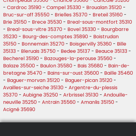
Champeaux 35500
-
Chance 35680
-
Cancale 35260
-
Cardroc 35190
-
Campel 35330
-
Broualan 35120
-
Bruc-sur-aff 35550
-
Brielles 35370
-
Breteil 35160
-
Brie 35150
-
Brece 35530
-
Breal-sous-montfort 35310
-
Breal-sous-vitre 35370
-
Bovel 35330
-
Bourgbarre
35230
-
Bourg-des-comptes 35890
-
Boistrudan
35150
-
Bonnemain 35270
-
Boisgervilly 35360
-
Bille
35133
-
Bleruais 35750
-
Bedee 35137
-
Beauce 35133
-
Becherel 35190
-
Bazouges-la-perouse 35560
-
Balaze 35500
-
Baulon 35580
-
Bais 35680
-
Bain-de-
bretagne 35470
-
Bains-sur-oust 35600
-
Baille 35460
-
Baguer-morvan 35120
-
Baguer-pican 35120
-
Availles-sur-seiche 35130
-
Argentre-du-plessis
35370
-
Aubigne 35250
-
Arbrissel 35130
-
Andouille-
neuville 35250
-
Antrain 35560
-
Amanlis 35150
-
Acigné 35690