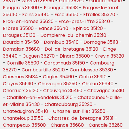
35370
-
Geveze 35850
-
Gael 35290
-
Gahard 35490
-
Fougeres 35300
-
Fleurigne 35133
-
Forges-la-foret
35640
-
Feins 35440
-
Esse 35150
-
Etrelles 35370
-
Erce-en-lamee 35620
-
Erce-pres-liffre 35340
-
Erbree 35500
-
Eance 35640
-
Epiniac 35120
-
Drouges 35130
-
Dompierre-du-chemin 35210
-
Dourdain 35450
-
Domloup 35410
-
Domagne 35113
-
Domalain 35680
-
Dol-de-bretagne 35120
-
Dinge
35440
-
Cuguen 35270
-
Dinard 35800
-
Crevin 35320
-
Cornille 35500
-
Corps-nuds 35150
-
Combourg
35270
-
Combourtille 35210
-
Comblessac 35330
-
Coesmes 35134
-
Cogles 35460
-
Cintre 35310
-
Clayes 35590
-
Chevaigne 35250
-
Chelun 35640
-
Cherrueix 35120
-
Chauvigne 35490
-
Chavagne 35310
-
Chatillon-en-vendelais 35210
-
Chateauneuf-d’ille-
et-vilaine 35430
-
Chateaubourg 35220
-
Chateaugiron 35410
-
Chasne-sur-illet 35250
-
Chanteloup 35150
-
Chartres-de-bretagne 35131
-
Champeaux 35500
-
Chance 35680
-
Cancale 35260