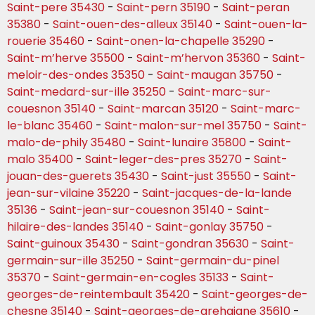
Saint-pere 35430
-
Saint-pern 35190
-
Saint-peran
35380
-
Saint-ouen-des-alleux 35140
-
Saint-ouen-la-
rouerie 35460
-
Saint-onen-la-chapelle 35290
-
Saint-m’herve 35500
-
Saint-m’hervon 35360
-
Saint-
meloir-des-ondes 35350
-
Saint-maugan 35750
-
Saint-medard-sur-ille 35250
-
Saint-marc-sur-
couesnon 35140
-
Saint-marcan 35120
-
Saint-marc-
le-blanc 35460
-
Saint-malon-sur-mel 35750
-
Saint-
malo-de-phily 35480
-
Saint-lunaire 35800
-
Saint-
malo 35400
-
Saint-leger-des-pres 35270
-
Saint-
jouan-des-guerets 35430
-
Saint-just 35550
-
Saint-
jean-sur-vilaine 35220
-
Saint-jacques-de-la-lande
35136
-
Saint-jean-sur-couesnon 35140
-
Saint-
hilaire-des-landes 35140
-
Saint-gonlay 35750
-
Saint-guinoux 35430
-
Saint-gondran 35630
-
Saint-
germain-sur-ille 35250
-
Saint-germain-du-pinel
35370
-
Saint-germain-en-cogles 35133
-
Saint-
georges-de-reintembault 35420
-
Saint-georges-de-
chesne 35140
-
Saint-georges-de-grehaigne 35610
-