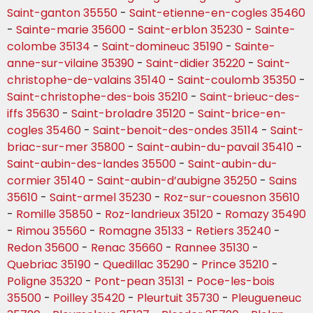
Saint-ganton 35550
-
Saint-etienne-en-cogles 35460
-
Sainte-marie 35600
-
Saint-erblon 35230
-
Sainte-
colombe 35134
-
Saint-domineuc 35190
-
Sainte-
anne-sur-vilaine 35390
-
Saint-didier 35220
-
Saint-
christophe-de-valains 35140
-
Saint-coulomb 35350
-
Saint-christophe-des-bois 35210
-
Saint-brieuc-des-
iffs 35630
-
Saint-broladre 35120
-
Saint-brice-en-
cogles 35460
-
Saint-benoit-des-ondes 35114
-
Saint-
briac-sur-mer 35800
-
Saint-aubin-du-pavail 35410
-
Saint-aubin-des-landes 35500
-
Saint-aubin-du-
cormier 35140
-
Saint-aubin-d’aubigne 35250
-
Sains
35610
-
Saint-armel 35230
-
Roz-sur-couesnon 35610
-
Romille 35850
-
Roz-landrieux 35120
-
Romazy 35490
-
Rimou 35560
-
Romagne 35133
-
Retiers 35240
-
Redon 35600
-
Renac 35660
-
Rannee 35130
-
Quebriac 35190
-
Quedillac 35290
-
Prince 35210
-
Poligne 35320
-
Pont-pean 35131
-
Poce-les-bois
35500
-
Poilley 35420
-
Pleurtuit 35730
-
Pleugueneuc