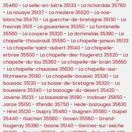
35460
-
La selle-en-luitre 35133
-
La richardais 35780
-
La nouaye 35137
-
La meziere 35520
-
La noe-
blanche 35470
-
La guerche-de-bretagne 35130
-
La
fresnais 35111
-
La gouesniere 35350
-
La fontenelle
35560
-
La couyere 35320
-
La dominelais 35390
-
La
chapelle-thouarault 35590
-
La chapelle-janson 35133
-
La chapelle-saint-aubert 35140
-
La chapelle-
erbree 35500
-
La chapelle-des-fougeretz 35520
-
La
chapelle-du-lou 35360
-
La chapelle-de-brain 35660
-
La chapelle-chaussee 35630
-
La chapelle-aux-
filtzmeens 35190
-
La chapelle-bouexic 35330
-
La
boussac 35120
-
La bosse-de-bretagne 35320
-
La
bouexiere 35340
-
La bazouge-du-desert 35420
-
Javene 35133
-
La baussaine 35190
-
Irodouer 35850
-
Janze 35150
-
Iffendic 35750
-
Hede-bazouges 35630
-
Hirel 35120
-
Guipry 35480
-
Guignen 35580
-
Guipel
35440
-
Guichen 35580
-
Goven 35580
-
Grand-
fougeray 35390
-
Gosne 35140
-
Gennes-sur-seiche