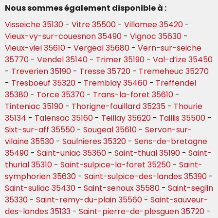
Nous sommes également disponible à :
Visseiche 35130
-
Vitre 35500
-
Villamee 35420
-
Vieux-vy-sur-couesnon 35490
-
Vignoc 35630
-
Vieux-viel 35610
-
Vergeal 35680
-
Vern-sur-seiche
35770
-
Vendel 35140
-
Trimer 35190
-
Val-d’ize 35450
-
Treverien 35190
-
Tresse 35720
-
Tremeheuc 35270
-
Tresboeuf 35320
-
Tremblay 35460
-
Treffendel
35380
-
Torce 35370
-
Trans-la-foret 35610
-
Tinteniac 35190
-
Thorigne-fouillard 35235
-
Thourie
35134
-
Talensac 35160
-
Teillay 35620
-
Taillis 35500
-
Sixt-sur-aff 35550
-
Sougeal 35610
-
Servon-sur-
vilaine 35530
-
Saulnieres 35320
-
Sens-de-bretagne
35490
-
Saint-uniac 35360
-
Saint-thual 35190
-
Saint-
thurial 35310
-
Saint-sulpice-la-foret 35250
-
Saint-
symphorien 35630
-
Saint-sulpice-des-landes 35390
-
Saint-suliac 35430
-
Saint-senoux 35580
-
Saint-seglin
35330
-
Saint-remy-du-plain 35560
-
Saint-sauveur-
des-landes 35133
-
Saint-pierre-de-plesguen 35720
-