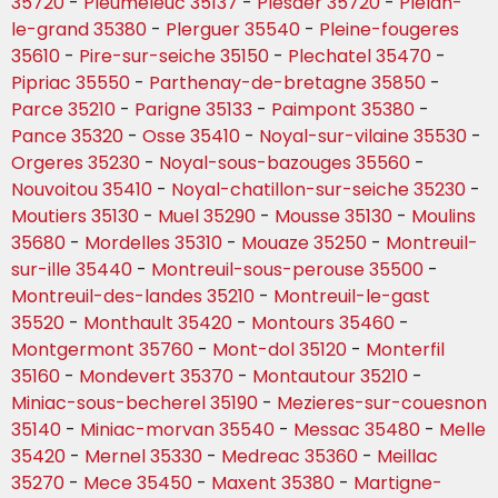
35720
-
Pleumeleuc 35137
-
Plesder 35720
-
Plelan-
le-grand 35380
-
Plerguer 35540
-
Pleine-fougeres
35610
-
Pire-sur-seiche 35150
-
Plechatel 35470
-
Pipriac 35550
-
Parthenay-de-bretagne 35850
-
Parce 35210
-
Parigne 35133
-
Paimpont 35380
-
Pance 35320
-
Osse 35410
-
Noyal-sur-vilaine 35530
-
Orgeres 35230
-
Noyal-sous-bazouges 35560
-
Nouvoitou 35410
-
Noyal-chatillon-sur-seiche 35230
-
Moutiers 35130
-
Muel 35290
-
Mousse 35130
-
Moulins
35680
-
Mordelles 35310
-
Mouaze 35250
-
Montreuil-
sur-ille 35440
-
Montreuil-sous-perouse 35500
-
Montreuil-des-landes 35210
-
Montreuil-le-gast
35520
-
Monthault 35420
-
Montours 35460
-
Montgermont 35760
-
Mont-dol 35120
-
Monterfil
35160
-
Mondevert 35370
-
Montautour 35210
-
Miniac-sous-becherel 35190
-
Mezieres-sur-couesnon
35140
-
Miniac-morvan 35540
-
Messac 35480
-
Melle
35420
-
Mernel 35330
-
Medreac 35360
-
Meillac
35270
-
Mece 35450
-
Maxent 35380
-
Martigne-