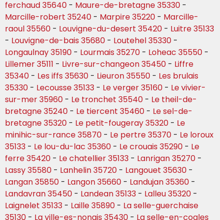
ferchaud 35640
-
Maure-de-bretagne 35330
-
Marcille-robert 35240
-
Marpire 35220
-
Marcille-
raoul 35560
-
Louvigne-du-desert 35420
-
Luitre 35133
-
Louvigne-de-bais 35680
-
Loutehel 35330
-
Longaulnay 35190
-
Lourmais 35270
-
Loheac 35550
-
Lillemer 35111
-
Livre-sur-changeon 35450
-
Liffre
35340
-
Les iffs 35630
-
Lieuron 35550
-
Les brulais
35330
-
Lecousse 35133
-
Le verger 35160
-
Le vivier-
sur-mer 35960
-
Le tronchet 35540
-
Le theil-de-
bretagne 35240
-
Le tiercent 35460
-
Le sel-de-
bretagne 35320
-
Le petit-fougeray 35320
-
Le
minihic-sur-rance 35870
-
Le pertre 35370
-
Le loroux
35133
-
Le lou-du-lac 35360
-
Le crouais 35290
-
Le
ferre 35420
-
Le chatellier 35133
-
Lanrigan 35270
-
Lassy 35580
-
Lanhelin 35720
-
Langouet 35630
-
Langan 35850
-
Langon 35660
-
Landujan 35360
-
Landavran 35450
-
Landean 35133
-
Lalleu 35320
-
Laignelet 35133
-
Laille 35890
-
La selle-guerchaise
35130
-
La ville-es-nonais 35430
-
La selle-en-cogles