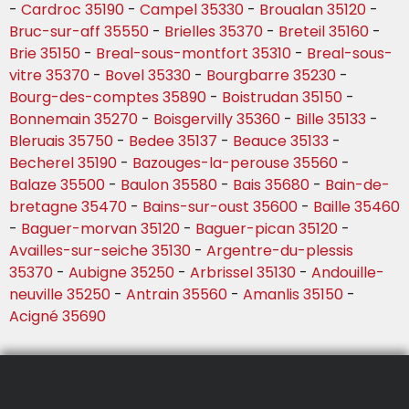
-
Cardroc 35190
-
Campel 35330
-
Broualan 35120
-
Bruc-sur-aff 35550
-
Brielles 35370
-
Breteil 35160
-
Brie 35150
-
Breal-sous-montfort 35310
-
Breal-sous-
vitre 35370
-
Bovel 35330
-
Bourgbarre 35230
-
Bourg-des-comptes 35890
-
Boistrudan 35150
-
Bonnemain 35270
-
Boisgervilly 35360
-
Bille 35133
-
Bleruais 35750
-
Bedee 35137
-
Beauce 35133
-
Becherel 35190
-
Bazouges-la-perouse 35560
-
Balaze 35500
-
Baulon 35580
-
Bais 35680
-
Bain-de-
bretagne 35470
-
Bains-sur-oust 35600
-
Baille 35460
-
Baguer-morvan 35120
-
Baguer-pican 35120
-
Availles-sur-seiche 35130
-
Argentre-du-plessis
35370
-
Aubigne 35250
-
Arbrissel 35130
-
Andouille-
neuville 35250
-
Antrain 35560
-
Amanlis 35150
-
Acigné 35690