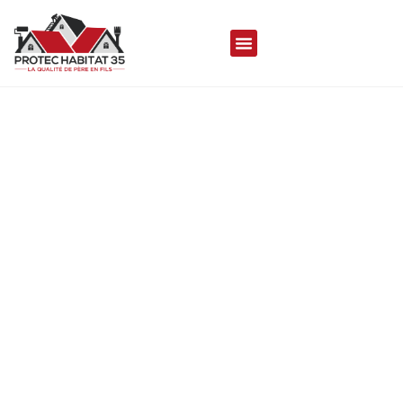
COUVREUR À BRECE
35530
Protec Habitat 35 met son savoir-faire à votre
disposition pour réaliser vos travaux de toiture
durables, de qualités et esthétique, assurant
une couverture aussi performante que
séduisante.