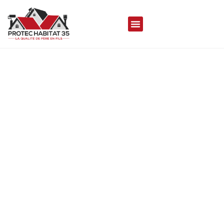
Couvreur Le Rheu
Protec Habitat 35, votre expert couvreur avec 20
ans d’expérience, excelle dans la pose et la
rénovation de toiture à
Le Rheu
.
Nous nous engageons à fournir une étanchéité et
une isolation de haut niveau pour votre toit, grâce à
notre équipe de professionnels qualifiés.
Notre offre de services couvre tout, depuis le
nettoyage et la réparation jusqu’à la zinguerie et le
ravalement de façade, pour répondre à tous vos