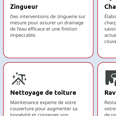
Zingueur
Cha
Des interventions de zinguerie sur
Élabo
mesure pour assurer un drainage
charp
de l’eau efficace et une finition
savoi
impeccable.
actue
couve
Nettoyage de toiture
Rav
Maintenance experte de votre
Resta
couverture pour augmenter sa
votre
longévité et conserver son
de r