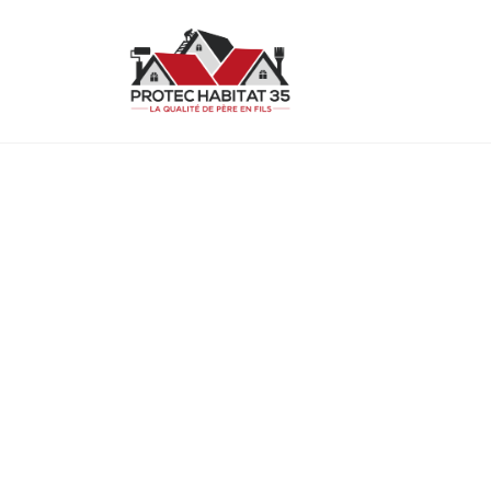
COUVREUR À 
Protec Habitat 35 met son savoir-fair
de toiture durables, de qualités et e