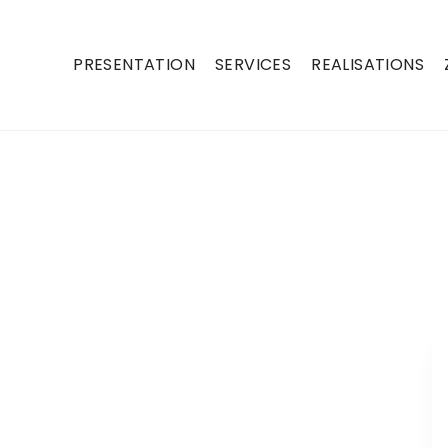
PRESENTATION
SERVICES
REALISATIONS
ANTRAIN 35560
e à votre disposition pour réaliser vos travaux
sthétique, assurant une couverture aussi