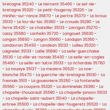
bretagne 35240
-
Le tiercent 35460
-
Le sel-de-
bretagne 35320
-
Le petit-fougeray 35320
-
Le
minihic-sur-rance 35870
-
Le pertre 35370
-
Le loroux
35133
-
Le lou-du-lac 35360
-
Le crouais 35290
-
Le
ferre 35420
-
Le chatellier 35133
-
Lanrigan 35270
-
Lassy 35580
-
Lanhelin 35720
-
Langouet 35630
-
Langan 35850
-
Langon 35660
-
Landujan 35360
-
Landavran 35450
-
Landean 35133
-
Lalleu 35320
-
Laignelet 35133
-
Laille 35890
-
La selle-guerchaise
35130
-
La ville-es-nonais 35430
-
La selle-en-cogles
35460
-
La selle-en-luitre 35133
-
La richardais 35780
-
La nouaye 35137
-
La meziere 35520
-
La noe-
blanche 35470
-
La guerche-de-bretagne 35130
-
La
fresnais 35111
-
La gouesniere 35350
-
La fontenelle
35560
-
La couyere 35320
-
La dominelais 35390
-
La
chapelle-thouarault 35590
-
La chapelle-janson 35133
-
La chapelle-saint-aubert 35140
-
La chapelle-
erbree 35500
-
La chapelle-des-fougeretz 35520
-
La