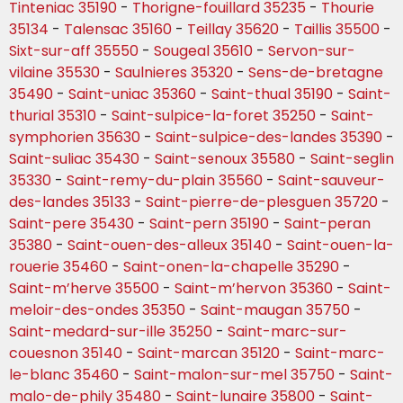
Tinteniac 35190
-
Thorigne-fouillard 35235
-
Thourie
35134
-
Talensac 35160
-
Teillay 35620
-
Taillis 35500
-
Sixt-sur-aff 35550
-
Sougeal 35610
-
Servon-sur-
vilaine 35530
-
Saulnieres 35320
-
Sens-de-bretagne
35490
-
Saint-uniac 35360
-
Saint-thual 35190
-
Saint-
thurial 35310
-
Saint-sulpice-la-foret 35250
-
Saint-
symphorien 35630
-
Saint-sulpice-des-landes 35390
-
Saint-suliac 35430
-
Saint-senoux 35580
-
Saint-seglin
35330
-
Saint-remy-du-plain 35560
-
Saint-sauveur-
des-landes 35133
-
Saint-pierre-de-plesguen 35720
-
Saint-pere 35430
-
Saint-pern 35190
-
Saint-peran
35380
-
Saint-ouen-des-alleux 35140
-
Saint-ouen-la-
rouerie 35460
-
Saint-onen-la-chapelle 35290
-
Saint-m’herve 35500
-
Saint-m’hervon 35360
-
Saint-
meloir-des-ondes 35350
-
Saint-maugan 35750
-
Saint-medard-sur-ille 35250
-
Saint-marc-sur-
couesnon 35140
-
Saint-marcan 35120
-
Saint-marc-
le-blanc 35460
-
Saint-malon-sur-mel 35750
-
Saint-
malo-de-phily 35480
-
Saint-lunaire 35800
-
Saint-