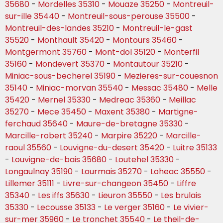
35680
-
Mordelles 35310
-
Mouaze 35250
-
Montreuil-
sur-ille 35440
-
Montreuil-sous-perouse 35500
-
Montreuil-des-landes 35210
-
Montreuil-le-gast
35520
-
Monthault 35420
-
Montours 35460
-
Montgermont 35760
-
Mont-dol 35120
-
Monterfil
35160
-
Mondevert 35370
-
Montautour 35210
-
Miniac-sous-becherel 35190
-
Mezieres-sur-couesnon
35140
-
Miniac-morvan 35540
-
Messac 35480
-
Melle
35420
-
Mernel 35330
-
Medreac 35360
-
Meillac
35270
-
Mece 35450
-
Maxent 35380
-
Martigne-
ferchaud 35640
-
Maure-de-bretagne 35330
-
Marcille-robert 35240
-
Marpire 35220
-
Marcille-
raoul 35560
-
Louvigne-du-desert 35420
-
Luitre 35133
-
Louvigne-de-bais 35680
-
Loutehel 35330
-
Longaulnay 35190
-
Lourmais 35270
-
Loheac 35550
-
Lillemer 35111
-
Livre-sur-changeon 35450
-
Liffre
35340
-
Les iffs 35630
-
Lieuron 35550
-
Les brulais
35330
-
Lecousse 35133
-
Le verger 35160
-
Le vivier-
sur-mer 35960
-
Le tronchet 35540
-
Le theil-de-