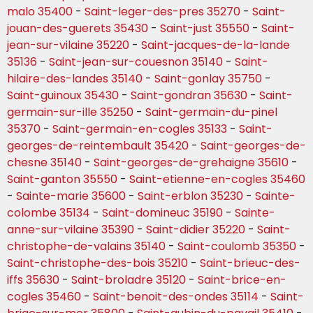
malo 35400
-
Saint-leger-des-pres 35270
-
Saint-
jouan-des-guerets 35430
-
Saint-just 35550
-
Saint-
jean-sur-vilaine 35220
-
Saint-jacques-de-la-lande
35136
-
Saint-jean-sur-couesnon 35140
-
Saint-
hilaire-des-landes 35140
-
Saint-gonlay 35750
-
Saint-guinoux 35430
-
Saint-gondran 35630
-
Saint-
germain-sur-ille 35250
-
Saint-germain-du-pinel
35370
-
Saint-germain-en-cogles 35133
-
Saint-
georges-de-reintembault 35420
-
Saint-georges-de-
chesne 35140
-
Saint-georges-de-grehaigne 35610
-
Saint-ganton 35550
-
Saint-etienne-en-cogles 35460
-
Sainte-marie 35600
-
Saint-erblon 35230
-
Sainte-
colombe 35134
-
Saint-domineuc 35190
-
Sainte-
anne-sur-vilaine 35390
-
Saint-didier 35220
-
Saint-
christophe-de-valains 35140
-
Saint-coulomb 35350
-
Saint-christophe-des-bois 35210
-
Saint-brieuc-des-
iffs 35630
-
Saint-broladre 35120
-
Saint-brice-en-
cogles 35460
-
Saint-benoit-des-ondes 35114
-
Saint-