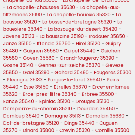
chapelle-du-lou 35360
-
La chapelle-de-brain 35660
-
La chapelle-chaussee 35630
-
La chapelle-aux-
filtzmeens 35190
-
La chapelle-bouexic 35330
-
La
boussac 35120
-
La bosse-de-bretagne 35320
-
La
bouexiere 35340
-
La bazouge-du-desert 35420
-
Javene 35133
-
La baussaine 35190
-
Irodouer 35850
-
Janze 35150
-
Iffendic 35750
-
Hirel 35120
-
Guipry
35480
-
Guignen 35580
-
Guipel 35440
-
Guichen
35580
-
Goven 35580
-
Grand-fougeray 35390
-
Gosne 35140
-
Gennes-sur-seiche 35370
-
Geveze
35850
-
Gael 35290
-
Gahard 35490
-
Fougeres 35300
-
Fleurigne 35133
-
Forges-la-foret 35640
-
Feins
35440
-
Esse 35150
-
Etrelles 35370
-
Erce-en-lamee
35620
-
Erce-pres-liffre 35340
-
Erbree 35500
-
Eance 35640
-
Epiniac 35120
-
Drouges 35130
-
Dompierre-du-chemin 35210
-
Dourdain 35450
-
Domloup 35410
-
Domagne 35113
-
Domalain 35680
-
Dol-de-bretagne 35120
-
Dinge 35440
-
Cuguen
35270
-
Dinard 35800
-
Crevin 35320
-
Cornille 35500