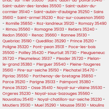
briac-sur-mer 35800
-
Saint-aubin-du-pavail 35410
-
Saint-aubin-des-landes 35500
-
Saint-aubin-du-
cormier 35140
-
Saint-aubin-d’aubigne 35250
-
Sains
35610
-
Saint-armel 35230
-
Roz-sur-couesnon 35610
-
Romille 35850
-
Roz-landrieux 35120
-
Romazy 35490
-
Rimou 35560
-
Romagne 35133
-
Retiers 35240
-
Redon 35600
-
Renac 35660
-
Rannee 35130
-
Quebriac 35190
-
Quedillac 35290
-
Prince 35210
-
Poligne 35320
-
Pont-pean 35131
-
Poce-les-bois
35500
-
Poilley 35420
-
Pleurtuit 35730
-
Pleugueneuc
35720
-
Pleumeleuc 35137
-
Plesder 35720
-
Plelan-
le-grand 35380
-
Plerguer 35540
-
Pleine-fougeres
35610
-
Pire-sur-seiche 35150
-
Plechatel 35470
-
Pipriac 35550
-
Parthenay-de-bretagne 35850
-
Parce 35210
-
Parigne 35133
-
Paimpont 35380
-
Pance 35320
-
Osse 35410
-
Noyal-sur-vilaine 35530
-
Orgeres 35230
-
Noyal-sous-bazouges 35560
-
Nouvoitou 35410
-
Noyal-chatillon-sur-seiche 35230
-
Moutiers 35130
-
Muel 35290
-
Mousse 35130
-
Moulins