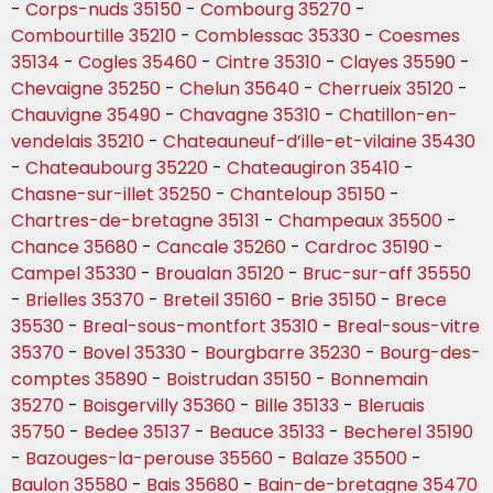
-
Corps-nuds 35150
-
Combourg 35270
-
Combourtille 35210
-
Comblessac 35330
-
Coesmes
35134
-
Cogles 35460
-
Cintre 35310
-
Clayes 35590
-
Chevaigne 35250
-
Chelun 35640
-
Cherrueix 35120
-
Chauvigne 35490
-
Chavagne 35310
-
Chatillon-en-
vendelais 35210
-
Chateauneuf-d’ille-et-vilaine 35430
-
Chateaubourg 35220
-
Chateaugiron 35410
-
Chasne-sur-illet 35250
-
Chanteloup 35150
-
Chartres-de-bretagne 35131
-
Champeaux 35500
-
Chance 35680
-
Cancale 35260
-
Cardroc 35190
-
Campel 35330
-
Broualan 35120
-
Bruc-sur-aff 35550
-
Brielles 35370
-
Breteil 35160
-
Brie 35150
-
Brece
35530
-
Breal-sous-montfort 35310
-
Breal-sous-vitre
35370
-
Bovel 35330
-
Bourgbarre 35230
-
Bourg-des-
comptes 35890
-
Boistrudan 35150
-
Bonnemain
35270
-
Boisgervilly 35360
-
Bille 35133
-
Bleruais
35750
-
Bedee 35137
-
Beauce 35133
-
Becherel 35190
-
Bazouges-la-perouse 35560
-
Balaze 35500
-
Baulon 35580
-
Bais 35680
-
Bain-de-bretagne 35470