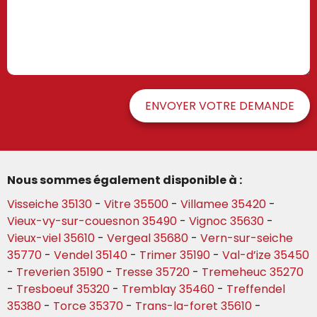
ENVOYER VOTRE DEMANDE
Nous sommes également disponible à :
Visseiche 35130
-
Vitre 35500
-
Villamee 35420
-
Vieux-vy-sur-couesnon 35490
-
Vignoc 35630
-
Vieux-viel 35610
-
Vergeal 35680
-
Vern-sur-seiche
35770
-
Vendel 35140
-
Trimer 35190
-
Val-d’ize 35450
-
Treverien 35190
-
Tresse 35720
-
Tremeheuc 35270
-
Tresboeuf 35320
-
Tremblay 35460
-
Treffendel
35380
-
Torce 35370
-
Trans-la-foret 35610
-